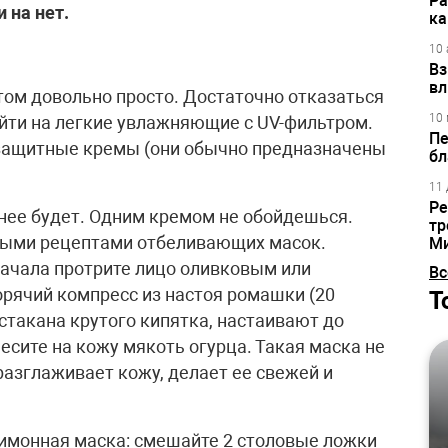
Ра
 на нет.
ка
10 
Вз
вл
том довольно просто. Достаточно отказаться
10 
йти на легкие увлажняющие с UV-фильтром.
Пе
защитные кремы (они обычно предназначены
бл
11 
Ре
жнее будет. Одним кремом не обойдешься.
тр
ными рецептами отбеливающих масок.
М
 начала протрите лицо оливковым или
Вс
орячий компресс из настоя ромашки (20
Т
стакана крутого кипятка, настаивают до
сите на кожу мякоть огурца. Такая маска не
разглаживает кожу, делает ее свежей и
имонная маска: смешайте 2 столовые ложки