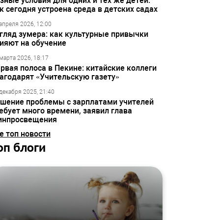
зные условия для одних и тех же детей:
к сегодня устроена среда в детских садах
апреля 2026, 12:00
гляд зумера: как культурные привычки
ияют на обучение
марта 2026, 18:17
рвая полоса в Пекине: китайские коллеги
агодарят «Учительскую газету»
декабря 2025, 21:40
шение проблемы с зарплатами учителей
ебует много времени, заявил глава
инпросвещения
е топ новости
оп блоги