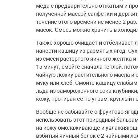
меда с предварительно отжатым и пр
полученной массой салфетки и держите
течение этого времени не менее 2 раз.
масок. Смесь можно хранить в холоди
Также хорошо очищает и отбеливает л
нанести кашицу из размятых ягод. Су
из смеси растертого яичного желтка и
15 минут, смойте сначала теплой, пот
чайную ложку растительного масла и 
муку или хлеб. Смойте кашицу слабым 
льда из замороженного сока клубники
кожу, протирая ее по утрам, круглый го
Вообще не забывайте о фруктово-ягодн
использовать этот природный бальзам
на кожу омолаживающе и увлажняюще,
взбитый яичный белок с 2 чайными ло