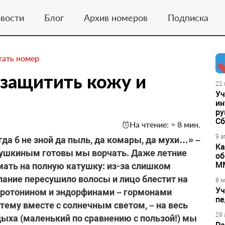
вости
Блог
Архив номеров
Подписка
тать номер
 защитить кожу и
22 
Уч
ин
ру
Сб
На чтение: ≈ 8 мин.
9 а
огда б не зной да пыль, да комары, да мухи…» –
Ка
Пушкиным готовы мы ворчать. Даже летние
об
М
ать на полную катушку: из-за слишком
пание пересушило волосы и лицо блестит на
8 м
Уч
еротонином и эндорфинами – гормонами
пе
тему вместе с солнечным светом, – на весь
29 
дыха (маленький по сравнению с пользой!) мы