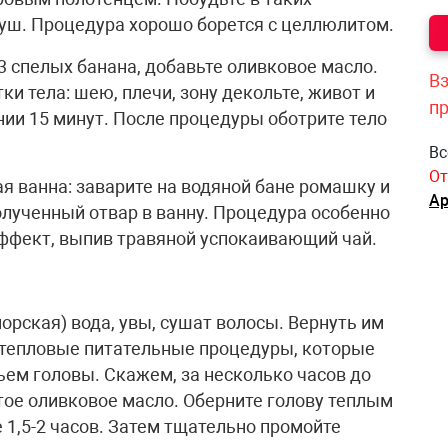
душ. Процедура хорошо борется с целлюлитом.
3 спелых банана, добавьте оливковое масло.
Вз
и тела: шею, плечи, зону декольте, живот и
п
нии 15 минут. После процедуры оботрите тело
Вс
От
я ванна: заварите на водяной бане ромашку и
Ар
полученный отвар в ванну. Процедура особенно
ффект, выпив травяной успокаивающий чай.
орская) вода, увы, сушат волосы. Вернуть им
тепловые питательные процедуры, которые
ьем головы. Скажем, за несколько часов до
тое оливковое масло. Оберните голову теплым
 1,5-2 часов. Затем тщательно промойте