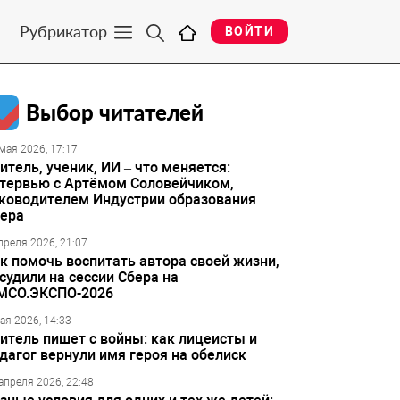
Рубрикатор
ВОЙТИ
Выбор читателей
мая 2026, 17:17
итель, ученик, ИИ – что меняется:
тервью с Артёмом Соловейчиком,
ководителем Индустрии образования
ера
преля 2026, 21:07
к помочь воспитать автора своей жизни,
судили на сессии Сбера на
МСО.ЭКСПО-2026
ая 2026, 14:33
итель пишет с войны: как лицеисты и
дагог вернули имя героя на обелиск
апреля 2026, 22:48