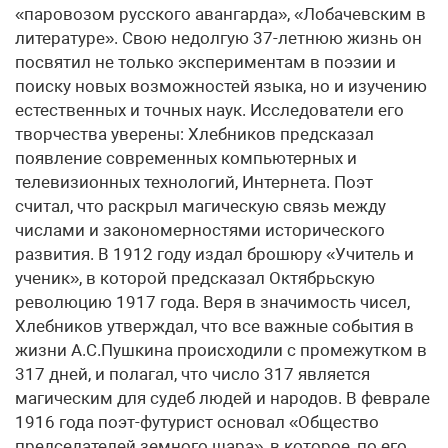
«паровозом русского авангарда», «Лобачевским в
литературе». Свою недолгую 37-летнюю жизнь он
посвятил не только экспериментам в поэзии и
поиску новых возможностей языка, но и изучению
естественных и точных наук. Исследователи его
творчества уверены: Хлебников предсказал
появление современных компьютерных и
телевизионных технологий, Интернета. Поэт
считал, что раскрыл магическую связь между
числами и закономерностями исторического
развития. В 1912 году издал брошюру «Учитель и
ученик», в которой предсказал Октябрьскую
революцию 1917 года. Веря в значимость чисел,
Хлебников утверждал, что все важные события в
жизни А.С.Пушкина происходили с промежутком в
317 дней, и полагал, что число 317 является
магическим для судеб людей и народов. В феврале
1916 года поэт-футурист основал «Общество
председателей земного шара», в которое, по его