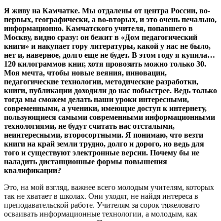
Я живу на Камчатке. Мы отдалены от центра России, во-
первых, географически, а во-вторых, и это очень печально,
информационно. Камчатского учителя, попавшего в
Москву, видно сразу: он бежит в «Дом педагогический
книги» и накупает гору литературы, какой у нас не было,
нет и, наверное, долго еще не будет. В этом году я купила…
120 килограммов книг, хотя провозить можно только 30.
Моя мечта, чтобы новые веяния, инновации,
педагогические технологии, методические разработки,
книги, публикации доходили до нас побыстрее. Ведь только
тогда мы сможем делать наши уроки интересными,
современными, а ученики, имеющие доступ к интернету,
пользующиеся самыми современными информационными
технологиями, не будут считать нас отсталыми,
неинтересными, второсортными. Я понимаю, что везти
книги на край земли трудно, долго и дорого, но ведь для
того и существуют электронные версии. Почему бы не
наладить дистанционные формы повышения
квалификации?
Это, на мой взгляд, важнее всего молодым учителям, которых
так не хватает в школах. Они уходят, не найдя интереса в
преподавательской работе. Учителям за сорок тяжеловато
осваивать информационные технологии, а молодым, как