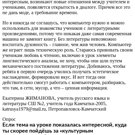
интересным, возникают новые отношения между учителем и
учениками, появляется открытость в диалоге. Причем все это
не дань моде, а требование времени.
Но я никогда не соглашусь, что компьютер нужно и можно
использовать для знакомства учеников с литературными
произведениями, потому что никакая даже самая современная
машина не заменит книгу. Без литературы невозможно
воспитать духовность – главное, чем жив человек. Компьютер
же играет лишь техническую роль. Стараюсь прививать своим
ученикам любовь к чтению, включаю в урок элементы
лингвистического анализа, не хочу, чтобы они шли путем
механического постижения литературы. Добиваюсь, чтобы
ребята в первую очередь учились получать эстетическое
наслаждение, формировали вкус. И вот тогда они
действительно смогут работать с компьютером, разбираясь,
что там, в сети, мусор, а что – ценная информация.
Екатерина ЖИМАНОВА, учитель русского языка и
литературы СШ №2, учитель года Камчатки-2005,
katrusya1979@mail.ru, Петропавловск-Камчатский
Опрос
Если тема на уроке показалась интересной, куда
ты скорее пойдёшь за «культурным