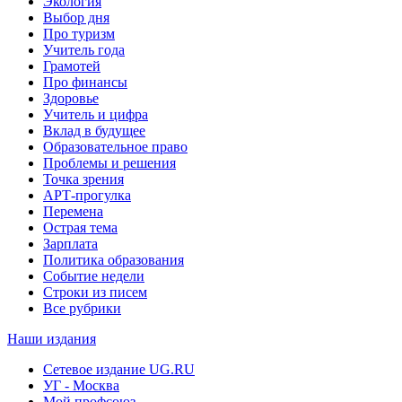
Экология
Выбор дня
Про туризм
Учитель года
Грамотей
Про финансы
Здоровье
Учитель и цифра
Вклад в будущее
Образовательное право
Проблемы и решения
Точка зрения
АРТ-прогулка
Перемена
Острая тема
Зарплата
Политика образования
Событие недели
Строки из писем
Все рубрики
Наши издания
Сетевое издание UG.RU
УГ - Москва
Мой профсоюз