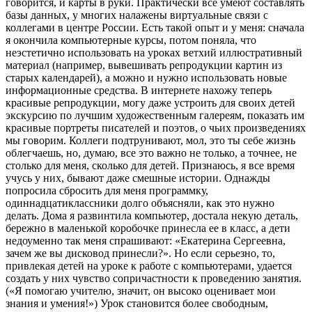
говорится, и карты в руки. Практически все умеют составлять
базы данных, у многих налажены виртуальные связи с
коллегами в центре России. Есть такой опыт и у меня: сначала
я окончила компьютерные курсы, потом поняла, что
неэстетично использовать на уроках ветхий иллюстративный
материал (например, вывешивать репродукции картин из
старых календарей), а можно и нужно использовать новые
информационные средства. В интернете нахожу теперь
красивые репродукции, могу даже устроить для своих детей
экскурсию по лучшим художественным галереям, показать им
красивые портреты писателей и поэтов, о чьих произведениях
мы говорим. Коллеги подтрунивают, мол, это ты себе жизнь
облегчаешь, но, думаю, все это важно не только, а точнее, не
столько для меня, сколько для детей. Признаюсь, я все время
учусь у них, бывают даже смешные истории. Однажды
попросила сбросить для меня программку,
одиннадцатиклассники долго объясняли, как это нужно
делать. Дома я развинтила компьютер, достала некую деталь,
бережно в маленькой коробочке принесла ее в класс, а дети
недоуменно так меня спрашивают: «Екатерина Сергеевна,
зачем же вы дисковод принесли?». Но если серьезно, то,
привлекая детей на уроке к работе с компьютерами, удается
создать у них чувство сопричастности к проведению занятия.
(«Я помогаю учителю, значит, он высоко оценивает мои
знания и умения!») Урок становится более свободным,