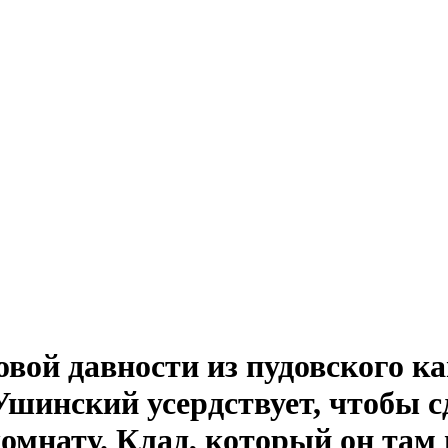
овой давности из пудовского к
шинский усердствует, чтобы сд
мнату. Клад, который он там и