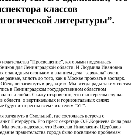
нспектора классов
агогической литературы”.
ов издательства “Просвещение”, которыми поделилась
ебников для Ленинградской области. И Людмила Ивановна
ах с завидным огоньком и знанием дела “заряжала” очень
разные, вплоть до того, как в Москве проехать в зоопарк.
Обещали заглянуть в редакцию. Мы всегда рады таким гостям.
ились в Ленинградском государственном областном
 знают и любят. Скажу откровенно, что с интересом слушал
в области, о вертикальных и горизонтальных связях
ые будут интересны всем читателям “УГ”.
 заглянуть в Смольный, где состоялась встреча с
нкт-Петербурга. Его пресс-секретарь О.Н.Корнеева была рада
. Мы очень надеемся, что Вячеслав Николаевич Щербаков
заседание правительства города было посвящено проблемам