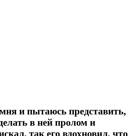
амня и пытаюсь представить,
елать в ней пролом и
скал, так его вдохновил, что