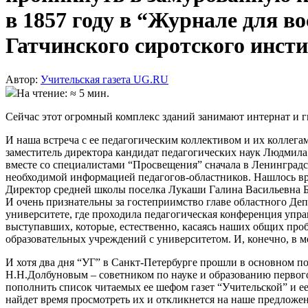
в 1857 году в “Журнале для в
Гатчинского сиротского инст
Автор:
Учительская газета UG.RU
На чтение: ≈ 5 мин.
Сейчас этот огромный комплекс зданий занимают интернат и г
И наша встреча с ее педагогическим коллективом и их коллега
заместитель директора кандидат педагогических наук Людмил
вместе со специалистами “Просвещения” сначала в Ленинградск
необходимой информацией педагогов-областников. Нашлось врем
Директор средней школы поселка Лукаши Галина Васильевна Ба
И очень признательны за гостеприимство главе областного Де
университете, где проходила педагогическая конференция управ
выступавших, которые, естественно, касаясь наших общих про
образовательных учреждений с университетом. И, конечно, в 
И хотя два дня “УГ” в Санкт-Петербурге прошли в основном под
Н.Н.Долбуновым – советником по науке и образованию первого
пополнить список читаемых ее шефом газет “Учительской” и е
найдет время просмотреть их и откликнется на наше предложени