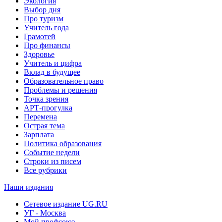
Экология
Выбор дня
Про туризм
Учитель года
Грамотей
Про финансы
Здоровье
Учитель и цифра
Вклад в будущее
Образовательное право
Проблемы и решения
Точка зрения
АРТ-прогулка
Перемена
Острая тема
Зарплата
Политика образования
Событие недели
Строки из писем
Все рубрики
Наши издания
Сетевое издание UG.RU
УГ - Москва
Мой профсоюз