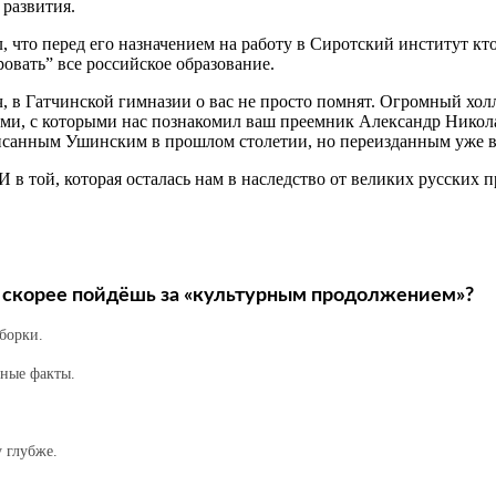
 развития.
 что перед его назначением на работу в Сиротский институт кт
овать” все российское образование.
 в Гатчинской гимназии о вас не просто помнят. Огромный холл
ми, с которыми нас познакомил ваш преемник Александр Никола
аписанным Ушинским в прошлом столетии, но переизданным уже в
И в той, которая осталась нам в наследство от великих русских 
ты скорее пойдёшь за «культурным продолжением»?
борки.
ные факты.
 глубже.