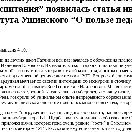
оспитания” появилась статья и
итута Ушинского “О пользе пед
имназия # 10.
ми из других школ Гатчины как раз началась с обсуждения план
а Ивановна Елховская. Их издательство – главный поставщик уч
ом областном институте развития образования, а потом на мест
я и для моего общения с читателями “УГ”. Вопросы были самые 
рлуцкая мечтает со своими питомцами об экскурсии в столицу. 
партамента образования Зое Георгиевне Найденовой. Мы встрет
ленцев всех уровней. И где я еще раз убедился, что нашу газету
блем, говорили об уникальном опыте непрерывного образования 
моем журналистском блокноте появилось много новых тем, котор
 знаком “погружения” в жизнь педагогов области, нашлось время
 вице-губернатора В.Н.Щербакова, курирующего образование Са
е приложениями, которые пока очень редкие “гости” в Смольном
е стать автором “УГ”. Рассказать ему есть о чем: в этом году 