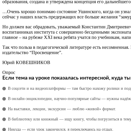
образования, создана и утверждена концепция его дальнейшего
…Очень хорошо понимаю состояние Ушинского, когда он узнал,
сейчас у наших власть предержащих все больше желания “замур
Но должен вас обрадовать, уважаемый Константин Дмитриевич,
воспитанниках института с совершенно бесценными экспоната
главное – на рубеже XXI века ребята учатся по учебникам, н
Так что польза в педагогической литературе есть несомненная. 
издательство “Просвещение”.
Юрий КОВЕШНИКОВ
Опрос
Если тема на уроке показалась интересной, куда 
В соцсети и на видеоплатформы — там быстро нахожу ролики и под
В онлайн‑энциклопедии, научно‑популярные сайты — нужны надёж
На выставки, лекции, экскурсии — люблю «живой» формат.
В библиотеку или книжный — ищу книгу, чтобы погрузиться в тему
Никуда — если урок закончился, я переключаюсь на отдых.