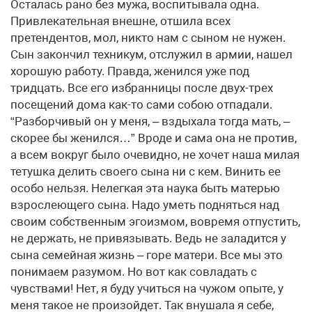
Осталась рано без мужа, воспитывала одна.
Привлекательная внешне, отшила всех
претендентов, мол, никто нам с сыном не нужен.
Сын закончил техникум, отслужил в армии, нашел
хорошую работу. Правда, женился уже под
тридцать. Все его избранницы после двух-трех
посещений дома как-то сами собою отпадали.
“Разборчивый он у меня, – вздыхала тогда мать, –
скорее бы женился…” Вроде и сама она не против,
а всем вокруг было очевидно, не хочет наша милая
тетушка делить своего сына ни с кем. Винить ее
особо нельзя. Нелегкая эта наука быть матерью
взрослеющего сына. Надо уметь подняться над
своим собственным эгоизмом, вовремя отпустить,
не держать, не привязывать. Ведь не заладится у
сына семейная жизнь – горе матери. Все мы это
понимаем разумом. Но вот как совладать с
чувствами! Нет, я буду учиться на чужом опыте, у
меня такое не произойдет. Так внушала я себе,