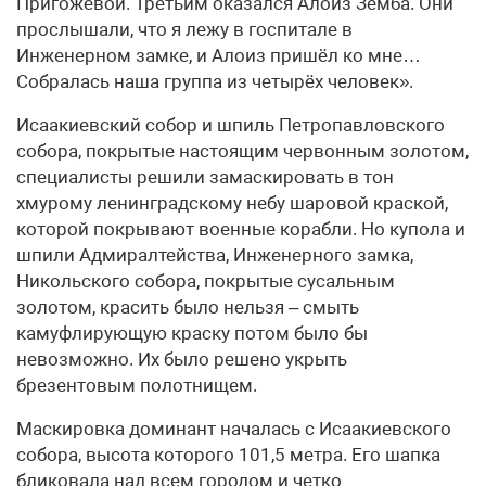
Пригожевой. Третьим оказался Алоиз Земба. Они
прослышали, что я лежу в госпитале в
Инженерном замке, и Алоиз пришёл ко мне…
Собралась наша группа из четырёх человек».
Исаакиевский собор и шпиль Петропавловского
собора, покрытые настоящим червонным золотом,
специалисты решили замаскировать в тон
хмурому ленинградскому небу шаровой краской,
которой покрывают военные корабли. Но купола и
шпили Адмиралтейства, Инженерного замка,
Никольского собора, покрытые сусальным
золотом, красить было нельзя – смыть
камуфлирующую краску потом было бы
невозможно. Их было решено укрыть
брезентовым полотнищем.
Маскировка доминант началась с Исаакиевского
собора, высота которого 101,5 метра. Его шапка
бликовала над всем городом и четко