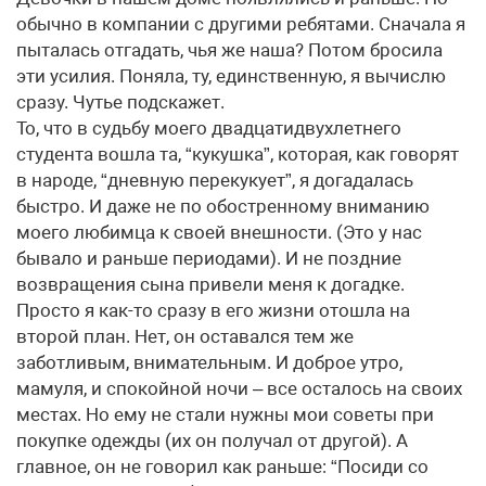
обычно в компании с другими ребятами. Сначала я
пыталась отгадать, чья же наша? Потом бросила
эти усилия. Поняла, ту, единственную, я вычислю
сразу. Чутье подскажет.
То, что в судьбу моего двадцатидвухлетнего
студента вошла та, “кукушка”, которая, как говорят
в народе, “дневную перекукует”, я догадалась
быстро. И даже не по обостренному вниманию
моего любимца к своей внешности. (Это у нас
бывало и раньше периодами). И не поздние
возвращения сына привели меня к догадке.
Просто я как-то сразу в его жизни отошла на
второй план. Нет, он оставался тем же
заботливым, внимательным. И доброе утро,
мамуля, и спокойной ночи – все осталось на своих
местах. Но ему не стали нужны мои советы при
покупке одежды (их он получал от другой). А
главное, он не говорил как раньше: “Посиди со