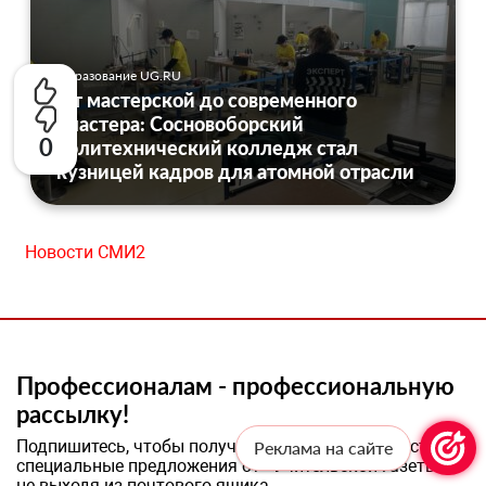
Образование UG.RU
От мастерской до современного
кластера: Сосновоборский
0
политехнический колледж стал
кузницей кадров для атомной отрасли
Новости СМИ2
Профессионалам - профессиональную
рассылку!
Подпишитесь, чтобы получать актуальные новости и
Реклама на сайте
специальные предложения от «Учительской газеты»,
не выходя из почтового ящика