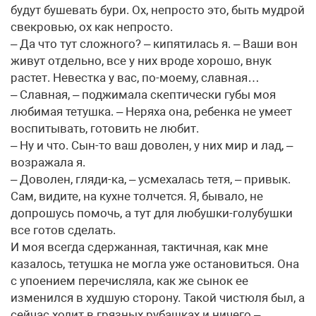
будут бушевать бури. Ох, непросто это, быть мудрой
свекровью, ох как непросто.
– Да что тут сложного? – кипятилась я. – Ваши вон
живут отдельно, все у них вроде хорошо, внук
растет. Невестка у вас, по-моему, славная…
– Славная, – поджимала скептически губы моя
любимая тетушка. – Неряха она, ребенка не умеет
воспитывать, готовить не любит.
– Ну и что. Сын-то ваш доволен, у них мир и лад, –
возражала я.
– Доволен, гляди-ка, – усмехалась тетя, – привык.
Сам, видите, на кухне толчется. Я, бывало, не
допрошусь помочь, а тут для любушки-голубушки
все готов сделать.
И моя всегда сдержанная, тактичная, как мне
казалось, тетушка не могла уже остановиться. Она
с упоением перечисляла, как же сынок ее
изменился в худшую сторону. Такой чистюля был, а
сейчас ходит в грязных рубашках и ничего –