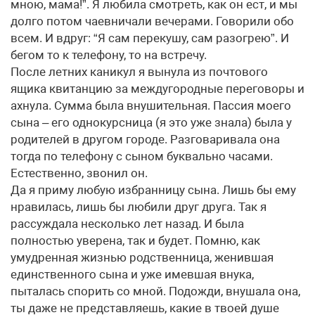
мною, мама!”. Я любила смотреть, как он ест, и мы
долго потом чаевничали вечерами. Говорили обо
всем. И вдруг: “Я сам перекушу, сам разогрею”. И
бегом то к телефону, то на встречу.
После летних каникул я вынула из почтового
ящика квитанцию за междугородные переговоры и
ахнула. Сумма была внушительная. Пассия моего
сына – его однокурсница (я это уже знала) была у
родителей в другом городе. Разговаривала она
тогда по телефону с сыном буквально часами.
Естественно, звонил он.
Да я приму любую избранницу сына. Лишь бы ему
нравилась, лишь бы любили друг друга. Так я
рассуждала несколько лет назад. И была
полностью уверена, так и будет. Помню, как
умудренная жизнью родственница, женившая
единственного сына и уже имевшая внука,
пыталась спорить со мной. Подожди, внушала она,
ты даже не представляешь, какие в твоей душе