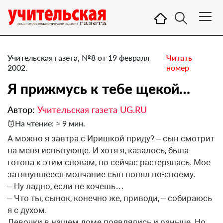
Учительская газета, №8 от 19 февраля
Читать
2002.
номер
Я прижмусь к тебе щекой…
Автор:
Учительская газета UG.RU
На чтение: ≈ 9 мин.
А можно я завтра с Иришкой приду? – сын смотрит
на меня испытующе. И хотя я, казалось, была
готова к этим словам, но сейчас растерялась. Мое
затянувшееся молчание сын понял по-своему.
– Ну ладно, если не хочешь…
– Что ты, сынок, конечно же, приводи, – собираюсь
я с духом.
Девочки в нашем доме появлялись и раньше. Но