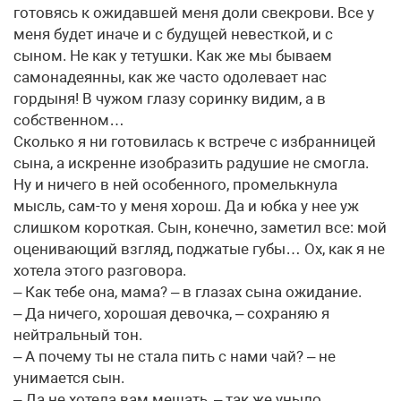
готовясь к ожидавшей меня доли свекрови. Все у
меня будет иначе и с будущей невесткой, и с
сыном. Не как у тетушки. Как же мы бываем
самонадеянны, как же часто одолевает нас
гордыня! В чужом глазу соринку видим, а в
собственном…
Сколько я ни готовилась к встрече с избранницей
сына, а искренне изобразить радушие не смогла.
Ну и ничего в ней особенного, промелькнула
мысль, сам-то у меня хорош. Да и юбка у нее уж
слишком короткая. Сын, конечно, заметил все: мой
оценивающий взгляд, поджатые губы… Ох, как я не
хотела этого разговора.
– Как тебе она, мама? – в глазах сына ожидание.
– Да ничего, хорошая девочка, – сохраняю я
нейтральный тон.
– А почему ты не стала пить с нами чай? – не
унимается сын.
– Да не хотела вам мешать, – так же уныло