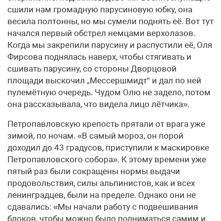
сшили нам громадную парусиновую юбку, она
весила полтонны, но мы сумели поднять её. Вот тут
начался первый обстрел немцами верхолазов.
Когда мы закрепили парусину и распустили её, Оля
Фирсова поднялась наверх, чтобы стягивать и
сшивать парусину, со стороны Дворцовой
площади выскочил „Мессершмидт“ и дал по ней
пулемётную очередь. Чудом Олю не задело, потом
она рассказывала, что видела лицо лётчика».
Петропавловскую крепость прятали от врага уже
зимой, по ночам. «В самый мороз, он порой
доходил до 43 градусов, приступили к маскировке
Петропавловского собора». К этому времени уже
пятый раз были сокращены нормы выдачи
продовольствия, силы альпинистов, как и всех
ленинградцев, были на пределе. Однако они не
сдавались: «Мы начали работу с подвешивания
блоков, чтобы можно было подниматься самим и