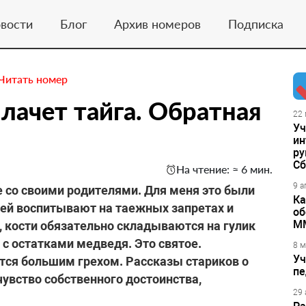
вости
Блог
Архив номеров
Подписка
Читать номер
плачет тайга. Обратная
22 
Уч
ин
ру
Сб
На чтение: ≈ 6 мин.
9 а
е со своими родителями. Для меня это были
Ка
тей воспитывают на таежных запретах и
об
М
, кости обязательно складываются на гулик
 с остатками медведя. Это святое.
8 м
Уч
тся большим грехом. Рассказы стариков о
пе
чувство собственного достоинства,
29 