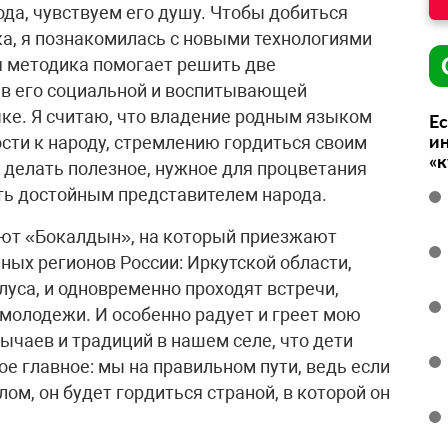
ода, чувствуем его душу. Чтобы добиться
а, я познакомилась с новыми технологиями
ая методика помогает решить две
в его социальной и воспитывающей
ыке. Я считаю, что владение родным языком
Ес
ин
сти к народу, стремлению гордиться своим
«
 делать полезное, нужное для процветания
быть достойным представителем народа.
уют «Бокалдын», на который приезжают
ных регионов России: Иркутской области,
луса, и одновременно проходят встречи,
молодежи. И особенно радует и греет мою
бычаев и традиций в нашем селе, что дети
ое главное: мы на правильном пути, ведь если
ом, он будет гордиться страной, в которой он