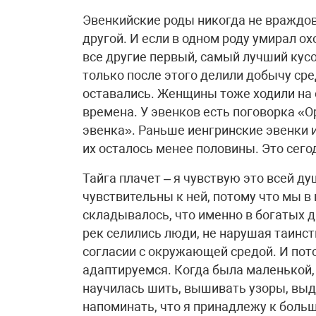
Эвенкийские роды никогда не враждо
другой. И если в одном роду умирал ох
все другие первый, самый лучший кус
только после этого делили добычу ср
оставались. Женщины тоже ходили на 
времена. У эвенков есть поговорка «Ор
эвенка». Раньше иенгринские эвенки 
их осталось менее половины. Это сего
Тайга плачет – я чувствую это всей ду
чувствительны к ней, потому что мы в 
складывалось, что именно в богатых 
рек селились люди, не нарушая таинст
согласии с окружающей средой. И пото
адаптируемся. Когда была маленькой,
научилась шить, вышивать узоры, вы
напоминать, что я принадлежу к больш