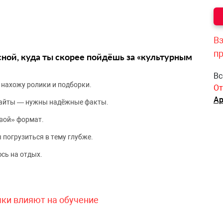
Вз
п
сной, куда ты скорее пойдёшь за «культурным
Вс
 нахожу ролики и подборки.
От
Ар
сайты — нужны надёжные факты.
вой» формат.
 погрузиться в тему глубже.
сь на отдых.
чки влияют на обучение