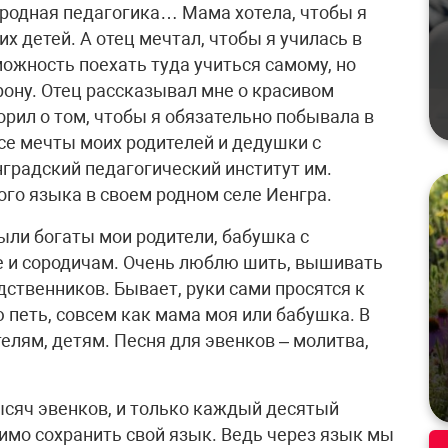
ародная педагогика… Мама хотела, чтобы я
х детей. А отец мечтал, чтобы я училась в
можность поехать туда учиться самому, но
орону. Отец рассказывал мне о красивом
ворил о том, чтобы я обязательно побывала в
все мечты моих родителей и дедушки с
градский педагогический институт им.
ого языка в своем родном селе Иенгра.
ыли богаты мои родители, бабушка с
е и сородичам. Очень люблю шить, вышивать
ственников. Бывает, руки сами просятся к
петь, совсем как мама моя или бабушка. В
елям, детям. Песня для эвенков – молитва,
ысяч эвенков, и только каждый десятый
мо сохранить свой язык. Ведь через язык мы