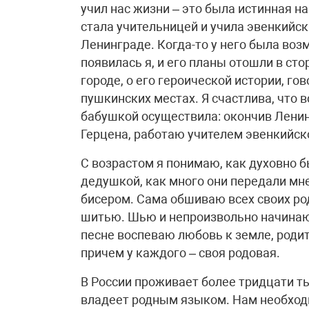
учил нас жизни – это была истинная н
стала учительницей и учила эвенкийски
Ленинграде. Когда-то у него была воз
появилась я, и его планы отошли в ст
городе, о его героической истории, го
пушкинских местах. Я счастлива, что 
бабушкой осуществила: окончив Ленин
Герцена, работаю учителем эвенкийск
С возрастом я понимаю, как духовно б
дедушкой, как много они передали мн
бисером. Сама обшиваю всех своих род
шитью. Шью и непроизвольно начинаю 
песне воспеваю любовь к земле, родит
причем у каждого – своя родовая.
В России проживает более тридцати т
владеет родным языком. Нам необходи