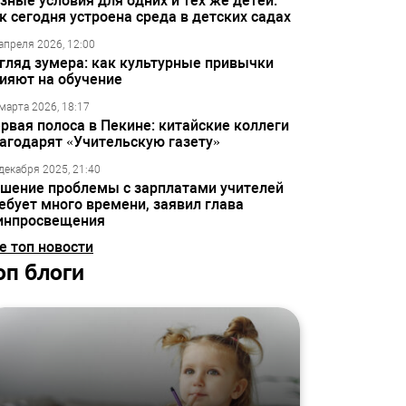
зные условия для одних и тех же детей:
к сегодня устроена среда в детских садах
апреля 2026, 12:00
гляд зумера: как культурные привычки
ияют на обучение
марта 2026, 18:17
рвая полоса в Пекине: китайские коллеги
агодарят «Учительскую газету»
декабря 2025, 21:40
шение проблемы с зарплатами учителей
ебует много времени, заявил глава
инпросвещения
е топ новости
оп блоги