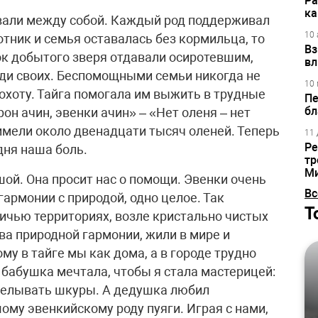
Ра
ка
вали между собой. Каждый род поддерживал
10 
отник и семья оставалась без кормильца, то
Вз
ок добытого зверя отдавали осиротевшим,
вл
еди своих. Беспомощными семьи никогда не
10 
охоту. Тайга помогала им выжить в трудные
Пе
бл
он ачин, эвенки ачин» – «Нет оленя – нет
имели около двенадцати тысяч оленей. Теперь
11 
Ре
дня наша боль.
тр
М
шой. Она просит нас о помощи. Эвенки очень
Вс
гармонии с природой, одно целое. Так
Т
дичью территориях, возле кристально чистых
ва природной гармонии, жили в мире и
му в тайге мы как дома, а в городе трудно
 бабушка мечтала, чтобы я стала мастерицей:
делывать шкуры. А дедушка любил
ому эвенкийскому роду пуяги. Играя с нами,