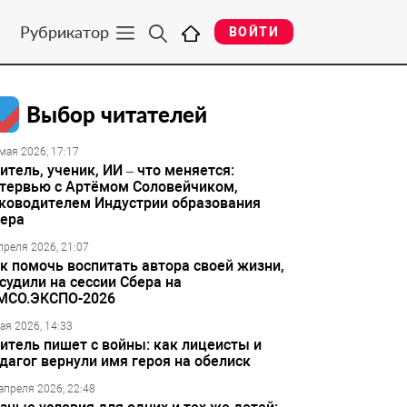
Рубрикатор
ВОЙТИ
Выбор читателей
мая 2026, 17:17
итель, ученик, ИИ – что меняется:
тервью с Артёмом Соловейчиком,
ководителем Индустрии образования
ера
преля 2026, 21:07
к помочь воспитать автора своей жизни,
судили на сессии Сбера на
МСО.ЭКСПО-2026
ая 2026, 14:33
итель пишет с войны: как лицеисты и
дагог вернули имя героя на обелиск
апреля 2026, 22:48