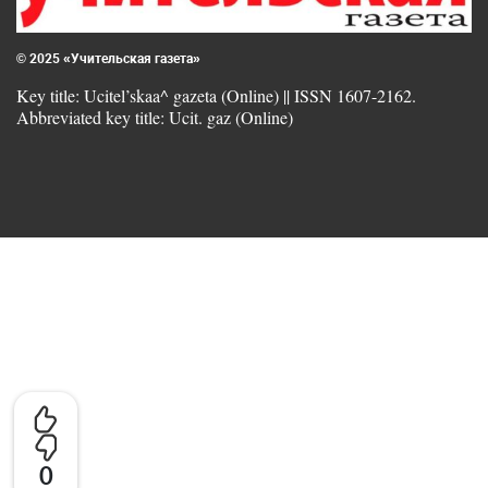
© 2025 «Учительская газета»
Key title: Ucitel’skaa^ gazeta (Online) || ISSN 1607-2162.
Abbreviated key title: Ucit. gaz (Online)
0