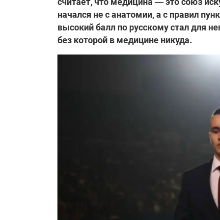
считает, что медицина — это союз иск
начался не с анатомии, а с правил пун
высокий балл по русскому стал для н
без которой в медицине никуда.