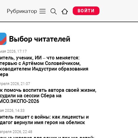
Рубрикатор
ВОЙТИ
Выбор читателей
мая 2026, 17:17
итель, ученик, ИИ – что меняется:
тервью с Артёмом Соловейчиком,
ководителем Индустрии образования
ера
преля 2026, 21:07
к помочь воспитать автора своей жизни,
судили на сессии Сбера на
МСО.ЭКСПО-2026
ая 2026, 14:33
итель пишет с войны: как лицеисты и
дагог вернули имя героя на обелиск
апреля 2026, 22:48