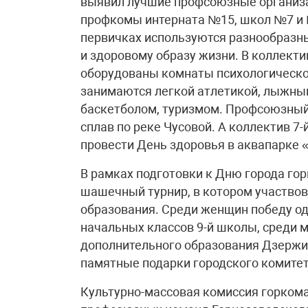
выявил лучшие профсоюзные организа
профкомы интерната №15, школ №7 и №
первичках используются разнообразны
и здоровому образу жизни. В коллект
оборудованы комнаты психологическо
занимаются легкой атлетикой, лыжным
баскетболом, туризмом. Профсоюзный
сплав по реке Чусовой. А коллектив 
провести День здоровья в аквапарке 
В рамках подготовки к Дню города го
шашечный турнир, в котором участвов
образования. Среди женщин победу о
начальных классов 9-й школы, среди м
дополнительного образования Дзержи
памятные подарки городского комите
Культурно-массовая комиссия горкома