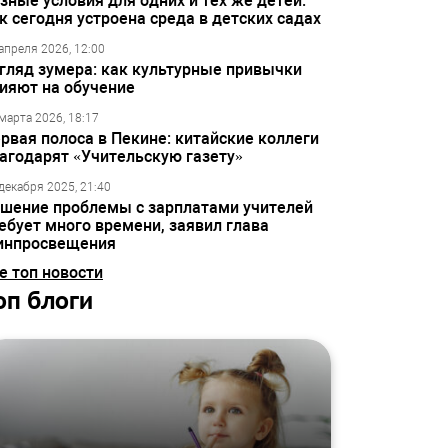
зные условия для одних и тех же детей:
к сегодня устроена среда в детских садах
апреля 2026, 12:00
гляд зумера: как культурные привычки
ияют на обучение
марта 2026, 18:17
рвая полоса в Пекине: китайские коллеги
агодарят «Учительскую газету»
декабря 2025, 21:40
шение проблемы с зарплатами учителей
ебует много времени, заявил глава
инпросвещения
е топ новости
оп блоги