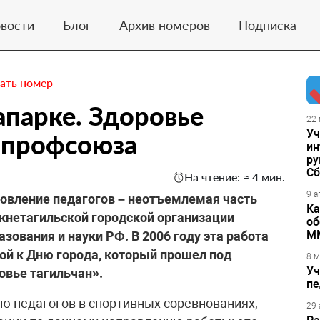
вости
Блог
Архив номеров
Подписка
ать номер
апарке. Здоровье
22 
Уч
а профсоюза
ин
ру
Сб
На чтение: ≈ 4 мин.
9 а
ровление педагогов – неотъемлемая часть
Ка
жнетагильской городской организации
об
М
ования и науки РФ. В 2006 году эта работа
ой к Дню города, который прошел под
8 м
Уч
овье тагильчан».
пе
ию педагогов в спортивных соревнованиях,
29 