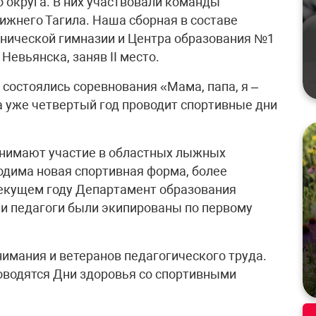
округа. В них участвовали команды
ижнего Тагила. Наша сборная в составе
ехнической гимназии и Центра образования №1
Невьянска, заняв II место.
 состоялись соревнования «Мама, папа, я –
 уже четвертый год проводит спортивные дни
инимают участие в областных лыжных
одима новая спортивная форма, более
текущем году Департамент образования
ши педагоги были экипированы по первому
нимания и ветеранов педагогического труда.
оводятся Дни здоровья со спортивными