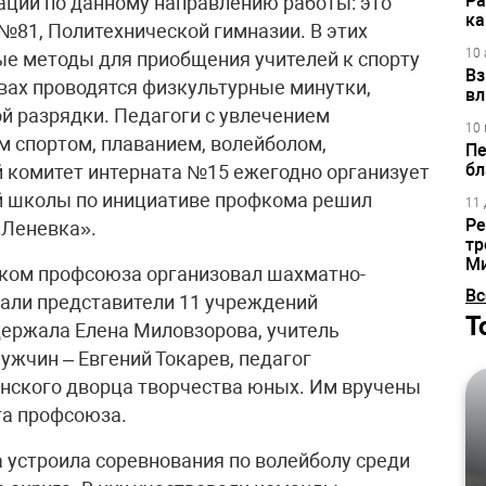
Ра
ции по данному направлению работы: это
ка
81, Политехнической гимназии. В этих
10 
е методы для приобщения учителей к спорту
Вз
ивах проводятся физкультурные минутки,
вл
й разрядки. Педагоги с увлечением
10 
 спортом, плаванием, волейболом,
Пе
бл
 комитет интерната №15 ежегодно организует
7-й школы по инициативе профкома решил
11 
Ре
«Леневка».
тр
М
рком профсоюза организовал шахматно-
Вс
али представители 11 учреждений
Т
держала Елена Миловзорова, учитель
ужчин – Евгений Токарев, педагог
нского дворца творчества юных. Им вручены
та профсоюза.
 устроила соревнования по волейболу среди