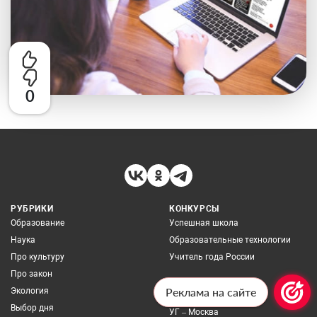
0
РУБРИКИ
КОНКУРСЫ
Образование
Успешная школа
Наука
Образовательные технологии
Про культуру
Учитель года России
Про закон
ИЗДАНИЯ
Реклама на сайте
Экология
Сетевое издание UG.RU
Выбор дня
УГ – Москва