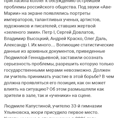
пригласила коллег к обсуждению острейшей
проблемы российского общества. Под звуки «Аве-
Марии» на экране появлялись портреты
императоров, талантливых ученых, артистов,
художников и писателей, ставших жертвой
«зеленого змия». Петр I, Сергей Довлатов,
Владимир Высоцкий, Андрей Краско, Олег Даль,
Александр I. Их много… Вопиющие статистические
данные из архивных документов, приведенные
Людмилой Геннадьевной, заставили осознать
серьезность проблемы, разрешить которую только
государственными мерами невозможно. Должен
ли учитель принимать участие в этой борьбе? В чем
должна проявляться его позиция, как он может
влиять на ситуацию? Об этом размышляли как
зрители в зале, так и «ученики» на сцене.
Людмиле Капустиной, учителю 33-й гимназии
Ульяновска, жюри присудило первое место.