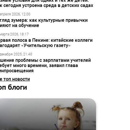
зные условия для одних и тех же детей:
к сегодня устроена среда в детских садах
апреля 2026, 12:00
гляд зумера: как культурные привычки
ияют на обучение
марта 2026, 18:17
рвая полоса в Пекине: китайские коллеги
агодарят «Учительскую газету»
декабря 2025, 21:40
шение проблемы с зарплатами учителей
ебует много времени, заявил глава
инпросвещения
е топ новости
оп блоги