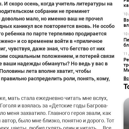
Ра
 И скоро осень, когда учитель литературы на
ка
 родительском собрании не преминет
10 
и довольно мало, но именно ваш не прочел
Вз
вл
дных каникул все повторяется вновь. Не особо
о ребенка по парте терпеливо продирается
10 
Пе
ложено» и со временем войти в «приличное
бл
г, чувствуя, даже зная, что бегство от них
11 
ким социальным положением, и потерей связи
Ре
е ваши надежды обмануты? Но ведь у вас в
тр
М
Половины лета вполне хватит, чтобы
правильно распределить роли, понять, кому,
Вс
Т
ке, мать стала ежедневно читать мне вслух,
Гоголя и взялась за «Детские годы Багрова-
ло меня захватило. Главного героя звали, как
л автор, было мне близко, понятно и дорого. Тот
еку, цветы, любил гулять один и читать… Все