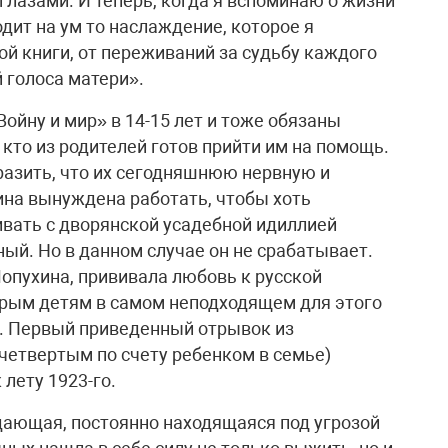
лазами. И теперь, когда я вспоминаю о жизни
дит на ум то наслаждение, которое я
й книги, от переживаний за судьбу каждого
й голоса матери».
ойну и мир» в 14-15 лет и тоже обязаны
 кто из родителей готов прийти им на помощь.
азить, что их сегодняшнюю нервную и
на вынуждена работать, чтобы хоть
ивать с дворянской усадебной идиллией
ный. Но в данном случае он не срабатывает.
опухина, прививала любовь к русской
ерым детям в самом неподходящем для этого
. Первый приведенный отрывок из
четвертым по счету ребенком в семье)
 лету 1923-го.
одающая, постоянно находящаяся под угрозой