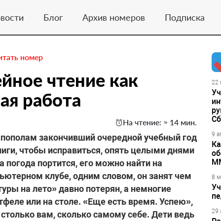
вости
Блог
Архив номеров
Подписка
итать номер
йное чтение как
22 
Уч
ая работа
ин
ру
Сб
На чтение: ≈ 14 мин.
9 а
м пополам закончивший очередной учебный год
Ка
ниги, чтобы исправиться, опять целыми днями
об
М
а погода портится, его можно найти на
мпьютерном клубе, одним словом, он занят чем
8 м
Уч
туры на лето» давно потерян, а немногие
пе
феле или на столе. «Еще есть время. Успею»,
29 
столько вам, сколько самому себе. Дети ведь