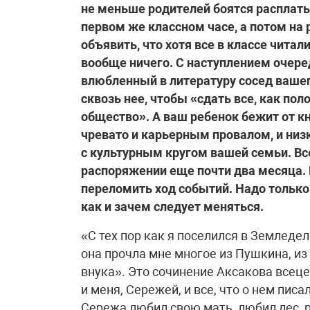
не меньше родителей боятся расплаты.
первом же классном часе, а потом на
объявить, что хотя все в классе читал
вообще ничего. С наступлением очере
влюбленный в литературу сосед вашег
сквозь нее, чтобы «сдать все, как по
общество». А ваш ребенок бежит от кни
чревато и карьерным провалом, и низ
с культурным кругом вашей семьи. Вс
распоряжении еще почти два месяца. 
переломить ход событий. Надо только 
как и зачем следует меняться.
«С тех пор как я поселился в Земледел
она прочла мне многое из Пушкина, из 
внука». Это сочинение Аксакова всеце
и меня, Сережей, и все, что о нем писа
Сережа любил свою мать, любил лес, р