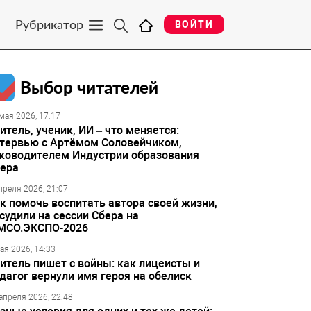
Рубрикатор
ВОЙТИ
Выбор читателей
мая 2026, 17:17
итель, ученик, ИИ – что меняется:
тервью с Артёмом Соловейчиком,
ководителем Индустрии образования
ера
преля 2026, 21:07
к помочь воспитать автора своей жизни,
судили на сессии Сбера на
МСО.ЭКСПО-2026
ая 2026, 14:33
итель пишет с войны: как лицеисты и
дагог вернули имя героя на обелиск
апреля 2026, 22:48