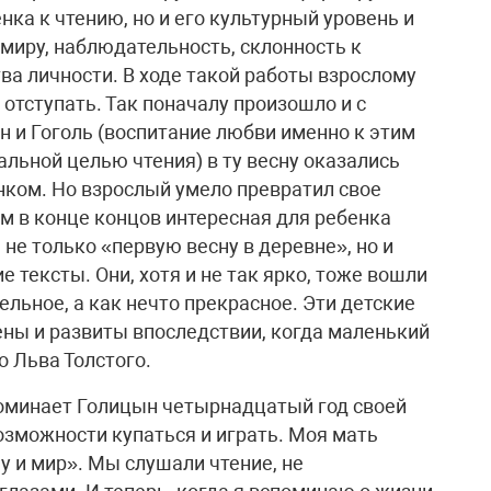
ка к чтению, но и его культурный уровень и
миру, наблюдательность, склонность к
ва личности. В ходе такой работы взрослому
 отступать. Так поначалу произошло и с
 и Гоголь (воспитание любви именно к этим
альной целью чтения) в ту весну оказались
нком. Но взрослый умело превратил свое
м в конце концов интересная для ребенка
 не только «первую весну в деревне», но и
 тексты. Они, хотя и не так ярко, тоже вошли
тельное, а как нечто прекрасное. Эти детские
ны и развиты впоследствии, когда маленький
о Льва Толстого.
поминает Голицын четырнадцатый год своей
озможности купаться и играть. Моя мать
у и мир». Мы слушали чтение, не