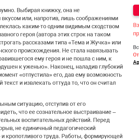
зумно. Выбирая книжку, она не
 вкусом или, напротив, лишь соображениями
Вз
увлеклась каким-то одним видимым сходством
п
авного героя (автора этих строк на таком
строгать рассказами типа «Тема и Жучка» или
Вс
янского происхождения. Не стала навязывать
От
авившегося ему героя и не пошла с ним, к
Ар
внодушен к уженью». Наконец, наладив глубокий
 момент «отпустила» его, дав ему возможность
текст и извлекать оттуда то, что он считал
ыным ситуацию, отступив от его
идеть, что ее сознательное выстраивание –
тельных воспитательных действий. Перед
орыв, не единичный педагогический
о и кропотливого труда. Работы, формирующей