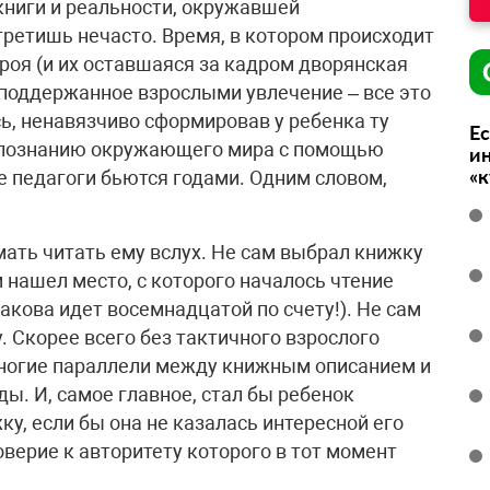
книги и реальности, окружавшей
стретишь нечасто. Время, в котором происходит
ероя (и их оставшаяся за кадром дворянская
х поддержанное взрослыми увлечение – все это
ь, ненавязчиво сформировав у ребенка ту
Ес
познанию окружающего мира с помощью
ин
«
е педагоги бьются годами. Одним словом,
мать читать ему вслух. Не сам выбрал книжку
 нашел место, с которого началось чтение
сакова идет восемнадцатой по счету!). Не сам
. Скорее всего без тактичного взрослого
многие параллели между книжным описанием и
. И, самое главное, стал бы ребенок
у, если бы она не казалась интересной его
оверие к авторитету которого в тот момент