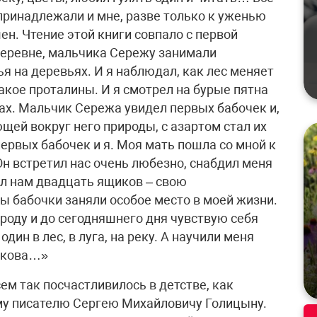
 принадлежали и мне, разве только к уженью
н. Чтение этой книги совпало с первой
 деревне, мальчика Сережу занимали
я на деревьях. И я наблюдал, как лес меняет
такое проталины. И я смотрел на бурые пятна
ах. Мальчик Сережа увидел первых бабочек и,
ей вокруг него природы, с азартом стал их
ервых бабочек и я. Моя мать пошла со мной к
н встретил нас очень любезно, снабдил меня
л нам двадцать ящиков – свою
ы бабочки заняли особое место в моей жизни.
роду и до сегодняшнего дня чувствую себя
дин в лес, в луга, на реку. А научили меня
сакова…»
ем так посчастливилось в детстве, как
му писателю Сергею Михайловичу Голицыну.