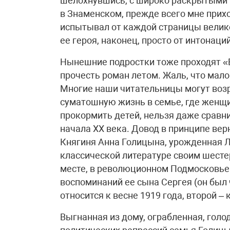
шелохнувшись, с широко раскрытыми г
в Знаменском, прежде всего мне прихо
испытывал от каждой страницы велико
ее героя, наконец, просто от интонаци
Нынешние подростки тоже проходят «В
прочесть роман летом. Жаль, что мало
Многие наши читательницы могут возр
суматошную жизнь в семье, где женщи
прокормить детей, нельзя даже сравн
начала ХХ века. Довод в принципе вер
Княгиня Анна Голицына, урожденная Л
классической литературе своим шест
месте, в революционном Подмосковье
воспоминаний ее сына Сергея (он был 
относится к весне 1919 года, второй – к
Выгнанная из дому, ограбленная, гол