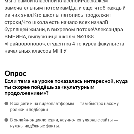
мы о самой классной класснойРасскажем
замечательным потомкам!Да, и еще, чтоб каждый
из них знал,Кто школы летопись продолжит
строки,Что школа есть начало всех началВ
бурлящей жизни, в вихревом потоке!Александра
ВЫРИНА, выпускница школы №2088
«Грайвороново», студентка 4-го курса факультета
начальных классов МПГУ
Опрос
Если тема на уроке показалась интересной, куда
ты скорее пойдёшь за «культурным
продолжением»?
В соцсети и на видеоплатформы — там быстро нахожу
ролики и подборки.
В онлайн‑энциклопедии, научно‑популярные сайты —
нужны надёжные факты.