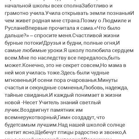
начальной школы всех сполнаЗаботливо и
грамотно учила.Учила открывать земли познаньяИ
чем живет родная мне страна.Поэму о Людмиле и
РусланеВпервые прочитала я сама.«Что было
дальше?» – спросите меня.Счастливой жизни
бурные потоки!Друзья и будни, полные огня,И
самые любимые уроки.Я школу полюбила сердцем
всем.Мне по наследству все передалось,быть
может.Конечно, это не секрет совсем,Но мама в
ней моя училась тоже.Здесь были чудные
мгновенья,И осени пора очарованья.Минуты
счастья и секундные сомненья,Любовь, надежда,
тайные свиданья.И каждый понимает в жизни
новой -Несет Учитель знаний светлый
лучик.Воздвигнут памятник им
всемнерукотворный,Гимн создадут, что
будетсамым лучшим.Над нашей школой солнце
светит ясно,Щебечут птицы радостно и звонко,А