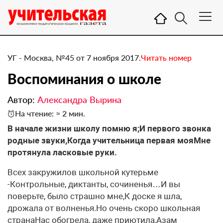
УГ - Москва, №45 от 7 ноября 2017.
Читать номер
Воспоминания о школе
Автор:
Александра Вырина
На чтение: ≈ 2 мин.
​В начале жизни школу помню я;И первого звонка
родные звуки,Когда учительница первая мояМне
протянула ласковые руки.
Всех закружилов школьной кутерьме
-Контрольные, диктанты, сочиненья…И вы
поверьте, было страшно мне,К доске я шла,
дрожала от волненья.Но очень скоро школьная
странаНас обогрела, даже приютила,Азам