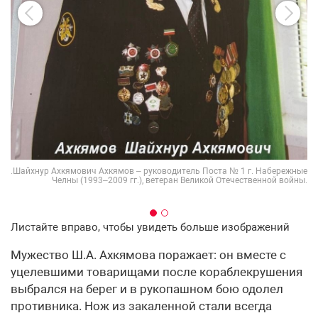
няя
1-й
 г.
ны.
.Шайхнур Ахкямович Ахкямов – руководитель Поста № 1 г. Набережные
Челны (1993–2009 гг.), ветеран Великой Отечественной войны.
Листайте вправо, чтобы увидеть больше изображений
Мужество Ш.А. Ахкямова поражает: он вместе с
уцелевшими товарищами после кораблекрушения
выбрался на берег и в рукопашном бою одолел
противника. Нож из закаленной стали всегда