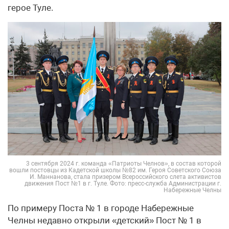
герое Туле.
3 сентября 2024 г. команда «Патриоты Челнов», в состав которой
вошли постовцы из Кадетской школы №82 им. Героя Советского Союза
И. Маннанова, стала призером Всероссийского слета активистов
движения Пост №1 в г. Туле. Фото: пресс-служба Администрации г.
Набережные Челны
По примеру Поста № 1 в городе Набережные
Челны недавно открыли «детский» Пост № 1 в