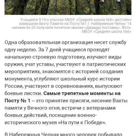
Учащиеся 9-10-х классов МБОУ «Средняя школа №6» достойно
завершили Вахту Памяти на Посту №1 г. Набережные Челны: 14
человек из 20 получили почетное звание «Дважды постовец». Фото:
МБОУ «Средняя школа №6»
Одна образовательная организация несет службу
одну неделю. За 7 дней учащиеся проходят
начальную строевую подготовку, изучают виды
оружия, учат уставы, участвуют в патриотических
мероприятиях, знакомятся с историей создания
монумента, углубляют школьный курс истории
России, участвуют в соревнованиях, выпускают
боевые листки.
Самые трепетные моменты на
Посту № 1
– это принятие присяги, несение Вахты
памяти у Вечного огня, встречи с ветеранами
боевых действий, посещение военно-
исторического музея «На пути к Победе».
В Набережных Челнах много человек побывало