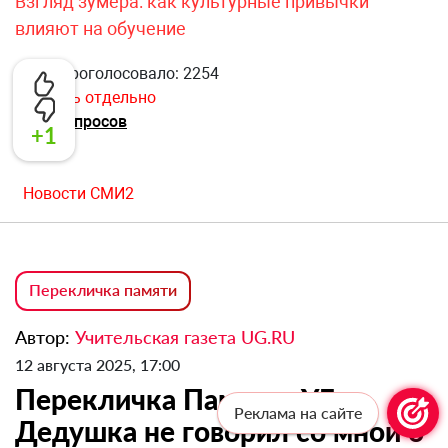
Взгляд зумера: как культурные привычки
влияют на обучение
Всего проголосовало: 2254
Открыть отдельно
Архив опросов
+1
Новости СМИ2
Перекличка памяти
Автор:
Учительская газета UG.RU
12 августа 2025, 17:00
Перекличка Памяти «УГ»:
Реклама на сайте
Дедушка не говорил со мной о