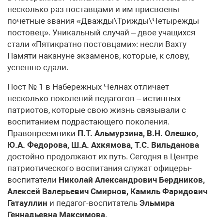
несколько раз поставцами и им присвоены
почетные звания «Дважды\Трижды\Четырежды
постовец». Уникальный случай – двое учащихся
стали «Пятикратно постовцами»: несли Вахту
Памяти накануне экзаменов, которые, к слову,
успешно сдали.
Пост № 1 в Набережных Челнах отличает
несколько поколений педагогов – истинных
патриотов, которые свою жизнь связывали с
воспитанием подрастающего поколения.
Правопреемники
П.Т. Альмурзина, В.Н. Олешко,
Ю.А. Федорова, Ш.А. Ахкямова, Т.С. Вильданова
достойно продолжают их путь. Сегодня в Центре
патриотического воспитания служат офицеры-
воспитатели
Николай Александрович Бердников,
Алексей Валерьевич Смирнов, Камиль Фаридович
Гатауллин
и педагог-воспитатель
Эльмира
Геннадьевна Максимова.