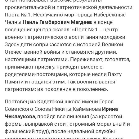
просветительской и патриотической деятельности
Поста № 1. Неслучайно мэр города Набережные
Челны
Наиль Гамбарович Магдеев
в конце
посещения центра сказал: «Пост № 1 – центр
военно-патриотического воспитания молодежи.
Здесь дети соприкасаются с историей Великой
Отечественной войны и становятся другими,
настоящими патриотами. Переживают, готовятся,
принимают присягу, приходят вместе с
родителями-постовцами, которые несли Вахту
Памяти и гордятся этим. Так воспитывается
патриотизм: из поколения в поколение».
Постовец из Кадетской школа имени Героя
Советского Союза Никиты Кайманова
Ирина
Чеклаукова
, пройдя все лишения (за красотой
формы, выправкой стоит огромный моральный и
физический труд), после недельной службы
попросила у педагогов листок и ручку. Ученица