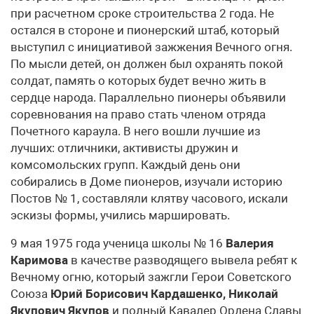
при расчетном сроке строительства 2 года. Не
остался в стороне и пионерский штаб, который
выступил с инициативой зажжения Вечного огня.
По мысли детей, он должен был охранять покой
солдат, память о которых будет вечно жить в
сердце народа. Параллельно пионеры объявили
соревнования на право стать членом отряда
Почетного караула. В него вошли лучшие из
лучших: отличники, активисты дружин и
комсомольских групп. Каждый день они
собирались в Доме пионеров, изучали историю
Постов № 1, составляли клятву часового, искали
эскизы формы, учились маршировать.
9 мая 1975 года ученица школы № 16
Валерия
Каримова
в качестве разводящего вывела ребят к
Вечному огню, который зажгли Герои Советского
Союза
Юрий Борисович Кардашенко, Николай
Якупович Якупов
и полный Кавалер Ордена Славы