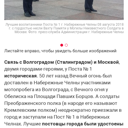
жба
лны
Лучшие воспитанники Поста № 1 г. Набережные Челны 08 августа 2018
г. с гордостью несли Вахту Памяти у Могилы Неизвестного Солдата в
Москве. Фото: пресс-служба Администрации г. Набережные Челны
Листайте вправо, чтобы увидеть больше изображений
Связь с Волгоградом (Сталинградом) и Москвой
,
двумя городами-героями, у Поста № 1
историческая
. 50 лет назад Вечный огонь был
доставлен в Набережные Челны участниками
мотопробега из Волгограда, с Вечного огня у
Обелиска на Площади Павших Борцов. А солдаты
Преображенского полка (в народе его называют
Кремлевским полком) неоднократно приезжали в
город и заступали на Пост № 1 в Набережных
Челнах. Лучшие
постовцы города были удостоены