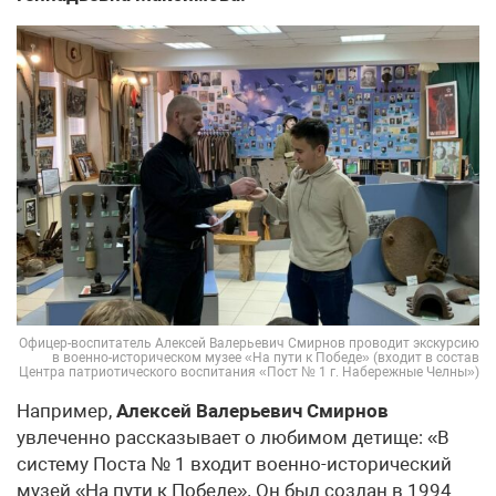
Офицер-воспитатель Алексей Валерьевич Смирнов проводит экскурсию
в военно-историческом музее «На пути к Победе» (входит в состав
Центра патриотического воспитания «Пост № 1 г. Набережные Челны»)
Например,
Алексей Валерьевич Смирнов
увлеченно рассказывает о любимом детище: «В
систему Поста № 1 входит военно-исторический
музей «На пути к Победе». Он был создан в 1994