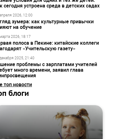
зные условия для одних и тех же детей:
к сегодня устроена среда в детских садах
апреля 2026, 12:00
гляд зумера: как культурные привычки
ияют на обучение
марта 2026, 18:17
рвая полоса в Пекине: китайские коллеги
агодарят «Учительскую газету»
декабря 2025, 21:40
шение проблемы с зарплатами учителей
ебует много времени, заявил глава
инпросвещения
е топ новости
оп блоги