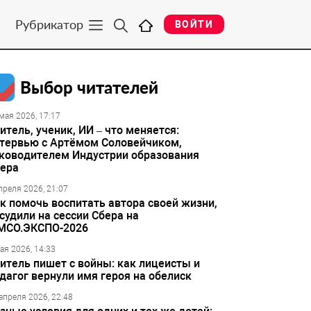
Рубрикатор
ВОЙТИ
Выбор читателей
мая 2026, 17:17
итель, ученик, ИИ – что меняется:
тервью с Артёмом Соловейчиком,
ководителем Индустрии образования
ера
преля 2026, 21:07
к помочь воспитать автора своей жизни,
судили на сессии Сбера на
МСО.ЭКСПО-2026
ая 2026, 14:33
итель пишет с войны: как лицеисты и
дагог вернули имя героя на обелиск
апреля 2026, 22:48