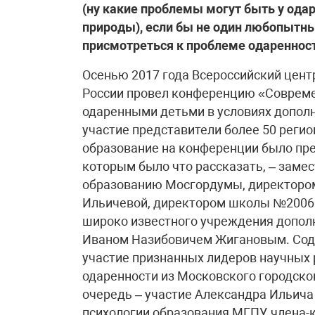
(ну какие проблемы могут быть у ода
природы), если бы не один любопытны
присмотреться к проблеме одареннос
Осенью 2017 года Всероссийский центр художественного творчества Минобрнауки России провел конференцию «Современные образовательные практики работы с одаренными детьми в условиях дополнительного образования», в которой приняли участие представители более 50 регионов России, включая Москву. Московское образование на конференции было представлено не только статусными спикерами, которым было что рассказать, – заместителем председателя Комиссии по образованию Мосгордумы, директором школы №1409 Ириной Викторовной Ильичевой, директором школы №2006 Верой Алексеевной Илюхиной, директором широко известного учреждения дополнительного образования «Домисолька» Иваном Назибовичем Жигановым. Содержательным центром конференции стало участие признанных лидеров научных разработок и исследований по проблеме одаренности из Московского городского педагогического университета. В первую очередь – участие Александра Ильича Савенкова, директора Института педагогики и психологии образования МГПУ, члена-корреспондента Российской академии образования, профессора и дважды доктора наук (психологических и педагогических). Оказалось, что «на Савенкова» педагоги-практики готовы лететь и ехать со всей страны – чрезвычайно высока его научная репутация в вопросах диагностики выявления одаренности и психолого-педагогических методик работы с одаренными детьми в образовании. В связи с этим система образования Москвы как региональная система образования представила, пожалуй, самый яркий образец современного городского университета как подлинного драйвера преобразований, наличия разных научных школ и по-настоящему открытой научной полемики. Дерзким и ярким докладом на пленарном заседании Александр Анатольевич Попов, заведующий лабораторией компетентностных практик образования Института системных проектов МГПУ, д.ф.н., поставил вопрос философски широко и остро – кому, где и зачем нужны одаренные, вступив в острую полемику по вопросам научных понятий, педагогических методик и психологических диагностик. Метод опровержения – тоже метод дискуссии, благодаря которой участники конференции разобрались в понятиях и дифференцировали определения одаренности и одаренных, талантливых и высокомотивированных детей и форм работы с ними, которые четко дал Александр Ильич Савенков. Ученые МГПУ убедительно продемонстрировали на конференции, что университетская наука жива и очень востребована практикой.Конференция, проведенная небольшим коллективом Всероссийского центра художественного творчества под руководством Оксаны Валерьевны Гончаровой, оказалась сопоставимо конкурентна конференциям в «Сириусе» и ВШЭ. По двум причинам – конференция дала практико-ориентированные ответы на поставленные вопросы педагогами и руководителями сферы образования и вышла на уровень аналитического обобщения практических проблем работы с одаренными детьми в рамках дискуссионных и практико-ориентированных площадок конференции.Как известно, все конференции сегодня предусматривают в своих форматах максимально открытый полемический дискурс. Однако не все этого достигают. И порой панельные дискуссии являются хорошо завуалированным продолжением пленарных докладов с поощрительными репликами участников дискуссии или переходящих из раза в раз презентаций отчетов о хорошо прожитой профессиональной жизни в той или иной проблеме. На конференции, проведенной ВЦХТ, дискуссия удалась – здесь была настоящая драматургия панельной дискуссии, профессионально выстроенная и осуществленная в режиме реального времени! И дело оказалось в простой на первый взгляд находке профессиональных специалистов ВЦХТ – организаторов конференции. В панельной дискуссии на паритетных основаниях приняли участие представители всех необходимых статусов участников образовательных отношений и посмотрели на проблему одаренности с позиций науки, образования, управления образованием, образовательного права и родителей одаренных детей. Но замысел возник после того, как в оргкомитет конференции позвонила Татьяна Качалина – мама одаренного ребенка, московского школьника, и заявила о своем настойчивом желании принять участие в конференции. Аргумент простой – никто не слышит голос родителей одаренных детей. Потому что одаренный ребенок с опережающим развитием – это большая проблема. Проблема? Почему? Все двери открыты, все конкурсы, все фестивали, все олимпиады – это трамплин для успешности одаренных. Куда сложнее иметь дело со школьной неуспешностью, с отставанием детей в развитии. И оказалось, что вопросов гораздо больше, чем ответов на них. И таким образом сначала завязалась идея панельной дискуссии, а потом состоялась и сама дискуссия.Позвольте теперь рассказать об удивительном ребенке Платоне Качалине, 