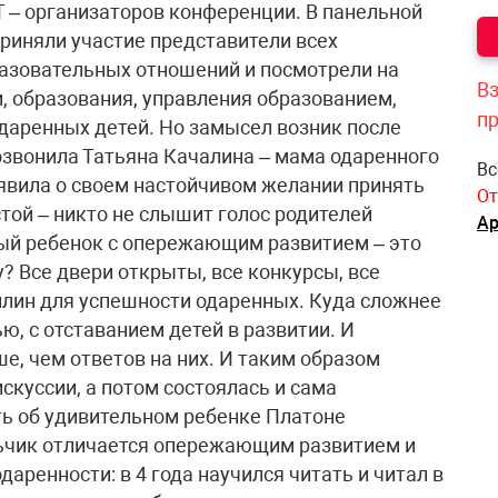
Вз
п
Вс
От
Ар