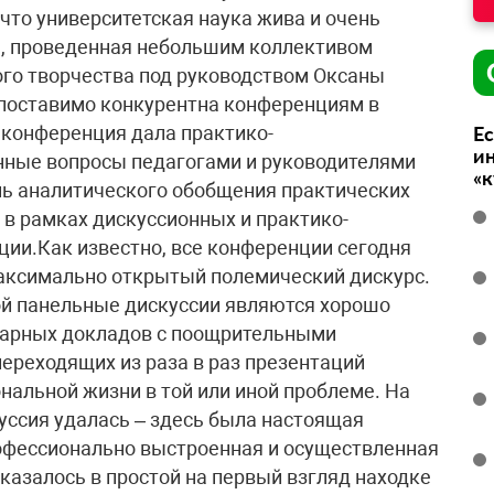
Ес
ин
«