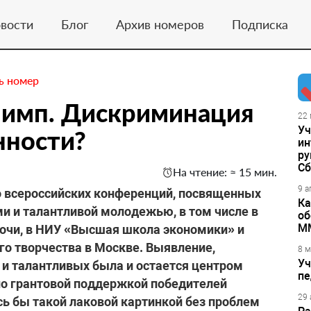
вости
Блог
Архив номеров
Подписка
ь номер
лимп. Дискриминация
22 
Уч
нности?
ин
ру
Сб
На чтение: ≈ 15 мин.
9 а
ко всероссийских конференций, посвященных
Ка
и и талантливой молодежью, в том числе в
об
М
Сочи, в НИУ «Высшая школа экономики» и
о творчества в Москве. Выявление,
8 м
Уч
и талантливых была и остается центром
пе
но грантовой поддержкой победителей
29 
сь бы такой лаковой картинкой без проблем