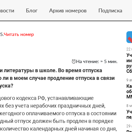
вости
Блог
Архив номеров
Подписка
5.
Читать номер
22 
Уч
ин
На чтение: ≈ 5 мин.
ру
и литературы в школе. Во время отпуска
Сб
ли в моем случае продление отпуска в связи
9 а
уска?
Ка
об
М
дового кодекса РФ, устанавливающие
х без учета нерабочих праздничных дней,
8 м
Уч
жегодного оплачиваемого отпуска в состоянии
пе
дный отпуск должен быть продлен в порядке
29 
 количество календарных дней начиная со дня,