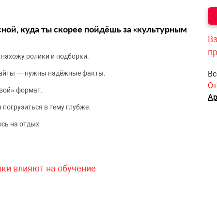
сной, куда ты скорее пойдёшь за «культурным
Вз
п
 нахожу ролики и подборки.
сайты — нужны надёжные факты.
Вс
От
вой» формат.
Ар
 погрузиться в тему глубже.
сь на отдых.
чки влияют на обучение