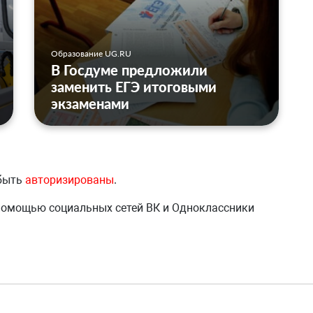
Образование UG.RU
В Госдуме предложили
заменить ЕГЭ итоговыми
экзаменами
 быть
авторизированы
.
 помощью социальных сетей ВК и Одноклассники