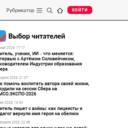
Рубрикатор
ВОЙТИ
Выбор читателей
мая 2026, 17:17
итель, ученик, ИИ – что меняется:
тервью с Артёмом Соловейчиком,
ководителем Индустрии образования
ера
преля 2026, 21:07
к помочь воспитать автора своей жизни,
судили на сессии Сбера на
МСО.ЭКСПО-2026
ая 2026, 14:33
итель пишет с войны: как лицеисты и
дагог вернули имя героя на обелиск
апреля 2026, 22:48