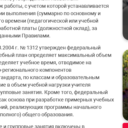
ж работы, с учетом которой устанавливается
вии выполнения (суммарно по основному и
о времени (педагогической или учебной
аработной платы (должностной оклад), за
 данными Правилами.
3.2004 г. № 1312 утвержден федеральный
чебный план определяет максимальный объем
еделяет учебное время, отводимое на
о-регионального компонентов
тандарта, по классам и образовательным
ие в объем учебной нагрузки учителя
упповые занятия. Кроме того, федеральный
как основа при разработке примерных учебных
ний, реализующих программы начального
(полного) общего образования.
е и групповые занятия включены в