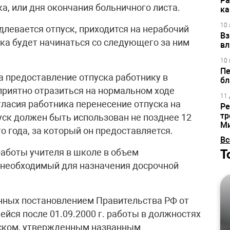
Ра
а, или дня окончания больничного листа.
ка
10 
одлевается отпуск, приходится на нерабочий
Вз
ска будет начинаться со следующего за ним
вл
10 
Пе
а предоставление отпуска работнику в
бл
риятно отразиться на нормальном ходе
11 
гласия работника перенесение отпуска на
Ре
тр
уск должен быть использован не позднее 12
М
о года, за который он предоставляется.
Вс
Т
аботы учителя в школе в объем
, необходимый для назначения досрочной
енных постановлением Правительства РФ от
йся после 01.09.2000 г. работы в должностях
иском, утвержденным названным