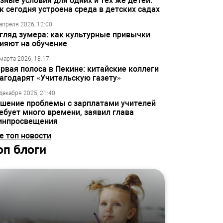
зные условия для одних и тех же детей:
к сегодня устроена среда в детских садах
апреля 2026, 12:00
гляд зумера: как культурные привычки
ияют на обучение
марта 2026, 18:17
рвая полоса в Пекине: китайские коллеги
агодарят «Учительскую газету»
декабря 2025, 21:40
шение проблемы с зарплатами учителей
ебует много времени, заявил глава
инпросвещения
е топ новости
оп блоги