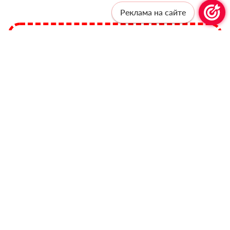
Реклама на сайте
Профессионалам —
профессиональную рассылку!
Подпишитесь, чтобы получать актуальные
новости и специальные предложения от
«Учительской газеты», не выходя из
почтового ящика
Подписаться
Соглашаюсь с
политикой конфиденциальности
и даю
согласие на обработку персональных данных
ТЭГИ:
ЦМС РОССИИ