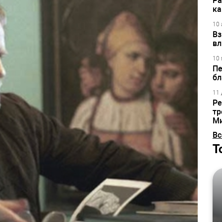
Ра
ка
10 
Вз
вл
10 
Пе
бл
11 
Ре
тр
М
Вс
Т