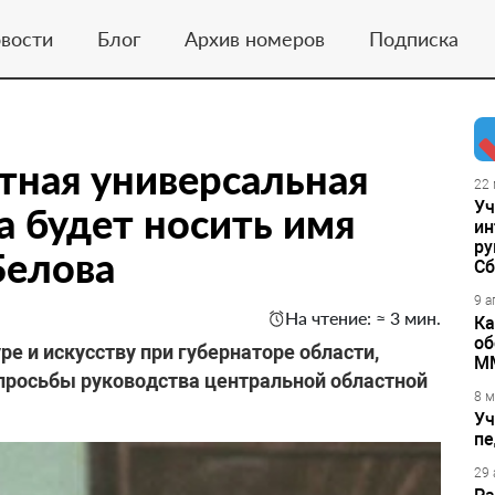
вости
Блог
Архив номеров
Подписка
тная универсальная
22 
Уч
а будет носить имя
ин
ру
Белова
Сб
9 а
На чтение: ≈ 3 мин.
Ка
об
ре и искусству при губернаторе области,
М
просьбы руководства центральной областной
8 м
Уч
пе
29 