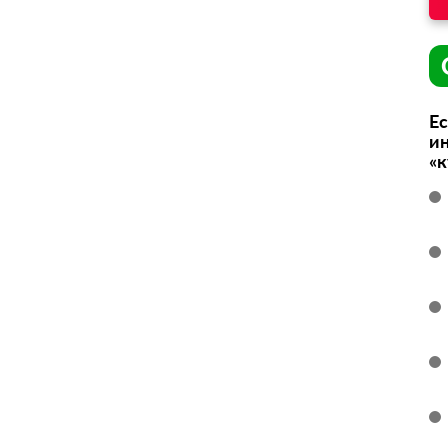
Ес
ин
«