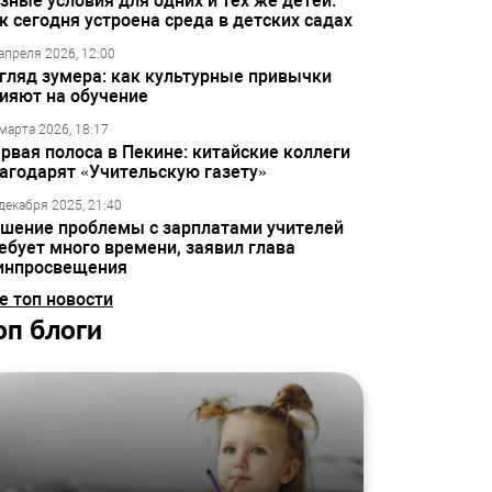
зные условия для одних и тех же детей:
к сегодня устроена среда в детских садах
апреля 2026, 12:00
гляд зумера: как культурные привычки
ияют на обучение
марта 2026, 18:17
рвая полоса в Пекине: китайские коллеги
агодарят «Учительскую газету»
декабря 2025, 21:40
шение проблемы с зарплатами учителей
ебует много времени, заявил глава
инпросвещения
е топ новости
оп блоги