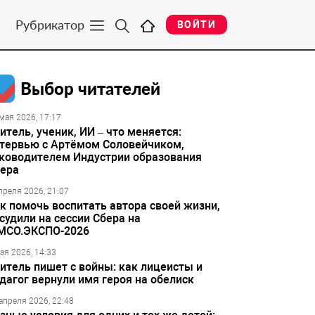
Рубрикатор
ВОЙТИ
Выбор читателей
мая 2026, 17:17
итель, ученик, ИИ – что меняется:
тервью с Артёмом Соловейчиком,
ководителем Индустрии образования
ера
преля 2026, 21:07
к помочь воспитать автора своей жизни,
судили на сессии Сбера на
МСО.ЭКСПО-2026
ая 2026, 14:33
итель пишет с войны: как лицеисты и
дагог вернули имя героя на обелиск
апреля 2026, 22:48