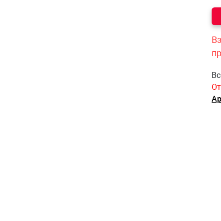
Вз
п
Вс
От
Ар