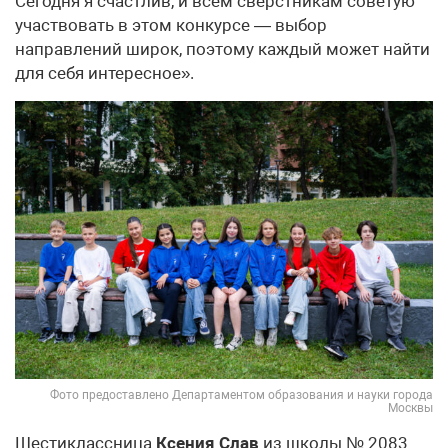
Сегодня я счастлив, и всем сверстникам советую
участвовать в этом конкурсе — выбор
направлений широк, поэтому каждый может найти
для себя интересное».
Фото предоставлено Департаментом образования и науки города
Москвы
Шестиклассница
Ксения Слав
из школы № 2083