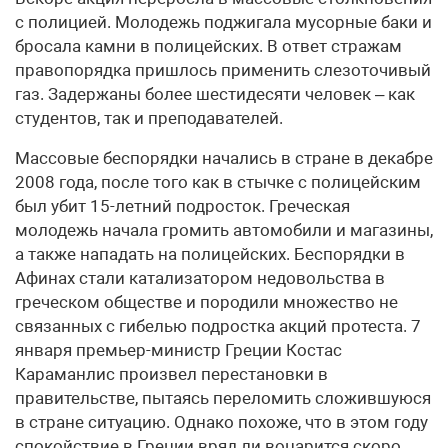
с полицией. Молодежь поджигала мусорные баки и
бросала камни в полицейских. В ответ стражам
правопорядка пришлось применить слезоточивый
газ. Задержаны более шестидесяти человек – как
студентов, так и преподавателей.
Массовые беспорядки начались в стране в декабре
2008 года, после того как в стычке с полицейским
был убит 15-летний подросток. Греческая
молодежь начала громить автомобили и магазины,
а также нападать на полицейских. Беспорядки в
Афинах стали катализатором недовольства в
греческом обществе и породили множество не
связанных с гибелью подростка акций протеста. 7
января премьер-министр Греции Костас
Караманлис произвел перестановки в
правительстве, пытаясь переломить сложившуюся
в стране ситуацию. Однако похоже, что в этом году
спокойствие в Греции вряд ли воцарится скоро.