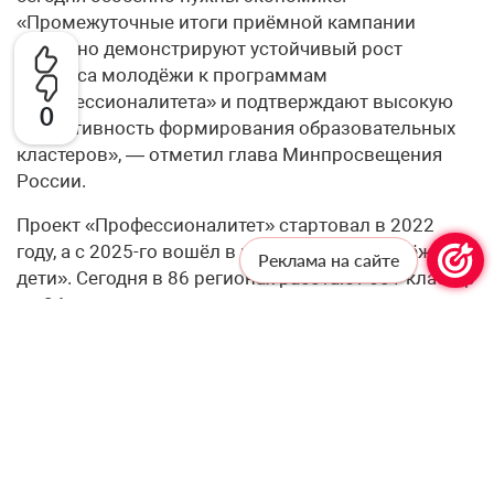
«Промежуточные итоги приёмной кампании
наглядно демонстрируют устойчивый рост
интереса молодёжи к программам
«Профессионалитета» и подтверждают высокую
0
эффективность формирования образовательных
кластеров», — отметил глава Минпросвещения
России.
Проект «Профессионалитет» стартовал в 2022
году, а с 2025-го вошёл в нацпроект «Молодёжь и
Реклама на сайте
дети». Сегодня в 86 регионах работают 601 кластер
по 24 отраслям — от машиностроения и сельского
хозяйства до IT и радиоэлектроники. В подготовке
участвуют более 3 тысяч работодателей. Как
напоминает
сайт Минпросвещения России, в
прошлом году в колледжи и техникумы
«Профессионалитета» было подано более 1
миллиона 88 тысяч заявлений. С 1 сентября 2026
года вступает в силу закон о новой форме