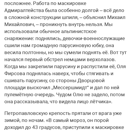
посложнее. Работа по маскировке
Адмиралтейства была особенно долгой – всё дело
в сложной конструкции шпиля, – объяснил Михаил
Михайлович, – проникнуть внутрь нельзя. Мы
использовали обычное альпинистское
снаряжение: поднялись, девочки-военнослужащие
сшили нам громадную парусиновую юбку, она
весила полтонны, но мы сумели поднять её. Вот тут
начался первый обстрел немцами верхолазов.
Когда мы закрепили парусину и распустили её, Оля
Фирсова поднялась наверх, чтобы стягивать и
сшивать парусину, со стороны Дворцовой
площади выскочил „Мессершмидт“ и дал по ней
пулемётную очередь. Чудом Олю не задело, потом
она рассказывала, что видела лицо лётчика».
Петропавловскую крепость прятали от врага уже
зимой, по ночам. «В самый мороз, он порой
доходил до 43 градусов, приступили к маскировке