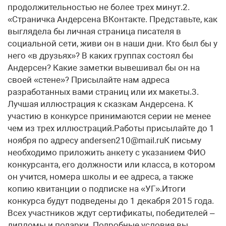
продолжительностью не более трех минут.2.
«Страничка Андерсена ВКонтакте. Представьте, как
выглядела бы личная страница писателя в
социальной сети, живи он в наши дни. Кто был бы у
него «в друзьях»? В каких группах состоял бы
Андерсен? Какие заметки вывешивал бы он на
своей «стене»? Присылайте нам адреса
разработанных вами страниц или их макеты.3.
Лучшая иллюстрация к сказкам Андерсена. К
участию в конкурсе принимаются серии не менее
чем из трех иллюстраций.Работы присылайте до 1
ноября по адресу andersen210@mail.ruК письму
необходимо приложить анкету с указанием ФИО
конкурсанта, его должности или класса, в котором
он учится, номера школы и ее адреса, а также
копию квитанции о подписке на «УГ».Итоги
конкурса будут подведены до 1 декабря 2015 года.
Всех участников ждут сертификаты, победителей –
дипломы и подарки. Подробные условия вы