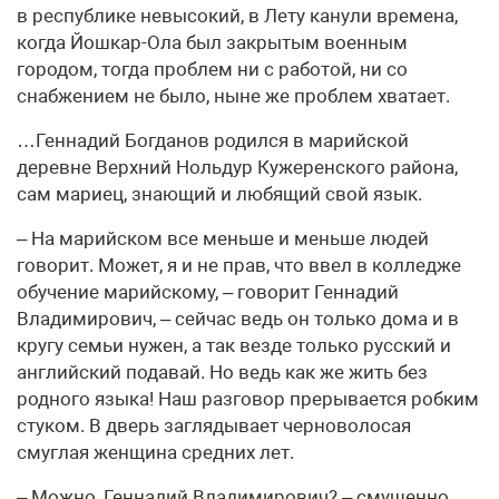
в республике невысокий, в Лету канули времена,
когда Йошкар-Ола был закрытым военным
городом, тогда проблем ни с работой, ни со
снабжением не было, ныне же проблем хватает.
…Геннадий Богданов родился в марийской
деревне Верхний Нольдур Кужеренского района,
сам мариец, знающий и любящий свой язык.
– На марийском все меньше и меньше людей
говорит. Может, я и не прав, что ввел в колледже
обучение марийскому, – говорит Геннадий
Владимирович, – сейчас ведь он только дома и в
кругу семьи нужен, а так везде только русский и
английский подавай. Но ведь как же жить без
родного языка! Наш разговор прерывается робким
стуком. В дверь заглядывает черноволосая
смуглая женщина средних лет.
– Можно, Геннадий Владимирович? – смущенно