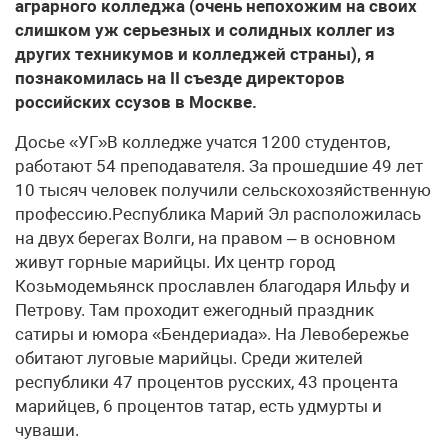
аграрного колледжа (очень непохожим на своих
слишком уж серьезных и солидных коллег из
других техникумов и колледжей страны), я
познакомилась на II съезде директоров
российских ссузов в Москве.
Досье «УГ»В колледже учатся 1200 студентов,
работают 54 преподавателя. За прошедшие 49 лет
10 тысяч человек получили сельскохозяйственную
профессию.Республика Марий Эл расположилась
на двух берегах Волги, на правом – в основном
живут горные марийцы. Их центр город
Козьмодемьянск прославлен благодаря Ильфу и
Петрову. Там проходит ежегодный праздник
сатиры и юмора «Бендериада». На Левобережье
обитают луговые марийцы. Среди жителей
республики 47 процентов русских, 43 процента
марийцев, 6 процентов татар, есть удмурты и
чуваши.