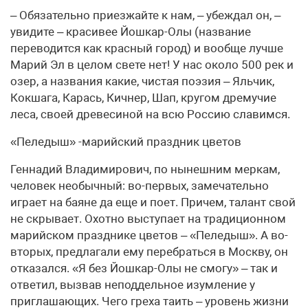
– Обязательно приезжайте к нам, – убеждал он, –
увидите – красивее Йошкар-Олы (название
переводится как красный город) и вообще лучше
Марий Эл в целом свете нет! У нас около 500 рек и
озер, а названия какие, чистая поэзия – Яльчик,
Кокшага, Карась, Кичнер, Шап, кругом дремучие
леса, своей древесиной на всю Россию славимся.
«Пеледыш» -марийский праздник цветов
Геннадий Владимирович, по нынешним меркам,
человек необычный: во-первых, замечательно
играет на баяне да еще и поет. Причем, талант свой
не скрывает. Охотно выступает на традиционном
марийском празднике цветов – «Пеледыш». А во-
вторых, предлагали ему перебраться в Москву, он
отказался. «Я без Йошкар-Олы не смогу» – так и
ответил, вызвав неподдельное изумление у
приглашающих. Чего греха таить – уровень жизни