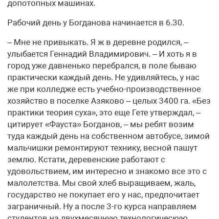
допотопных машинах.
Рабочий день у Богданова начинается в 6.30.
– Мне не привыкать. Я ж в деревне родился, –
улыбается Геннадий Владимирович. – И хоть я в
город уже давненько перебрался, в поле бываю
практически каждый день. Не удивляйтесь, у нас
же при колледже есть учебно-производственное
хозяйство в поселке Азяково – целых 3400 га. «Без
практики теория суха», это еще Гете утверждал, –
цитирует «Фауста» Богданов, – мы ребят возим
туда каждый день на собственном автобусе, зимой
мальчишки ремонтируют технику, весной пашут
землю. Кстати, деревенские работают с
удовольствием, им интересно и знакомо все это с
малолетства. Мы свой хлеб выращиваем, жаль,
государство не покупает его у нас, предпочитает
заграничный. Ну а после 3-го курса направляем
студентов на двухмесячную технологическую