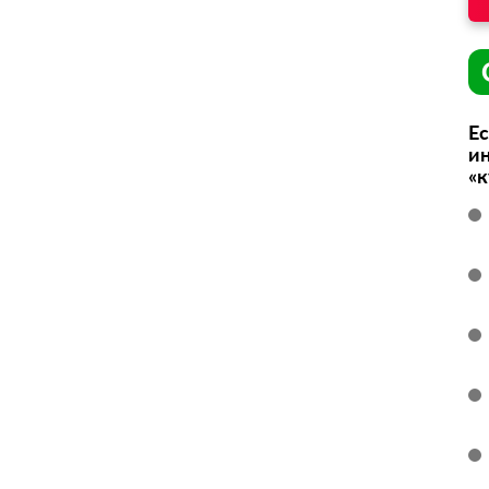
Ес
ин
«