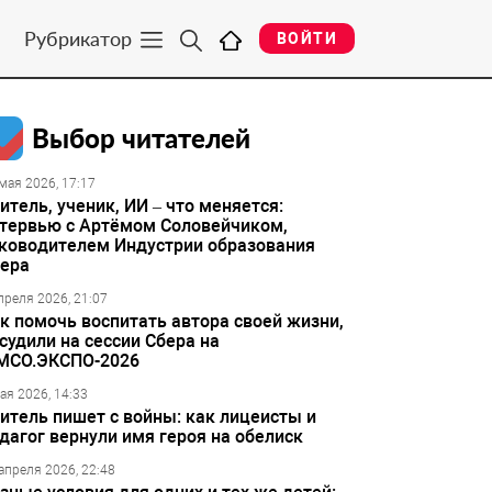
Рубрикатор
ВОЙТИ
Выбор читателей
мая 2026, 17:17
итель, ученик, ИИ – что меняется:
тервью с Артёмом Соловейчиком,
ководителем Индустрии образования
ера
преля 2026, 21:07
к помочь воспитать автора своей жизни,
судили на сессии Сбера на
МСО.ЭКСПО-2026
ая 2026, 14:33
итель пишет с войны: как лицеисты и
дагог вернули имя героя на обелиск
апреля 2026, 22:48