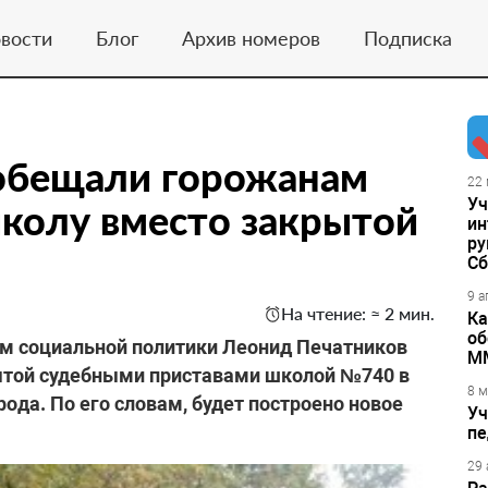
вости
Блог
Архив номеров
Подписка
обещали горожанам
22 
Уч
колу вместо закрытой
ин
ру
Сб
9 а
На чтение: ≈ 2 мин.
Ка
об
м социальной политики Леонид Печатников
М
рытой судебными приставами школой №740 в
8 м
ода. По его словам, будет построено новое
Уч
пе
29 