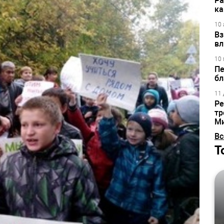
Ра
ка
10 
Вз
вл
10 
Пе
бл
11 
Ре
тр
М
Вс
Т