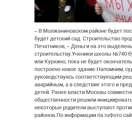
– В Молжаниновском районе будет пос
будет детский сад. Строительство пр
Печатников, – Деньги на это выделен
строительству.Ученики школы №740 б
или Куркино, пока не будет окончател
построено новое здание.Напомним, с
руководствуясь соответствующим реш
аварийным, а в следствие этого и пр
детей. Ранее власти Москвы совмест
общественности решили инициировать
некоторые родители выступают против
районов.По информации ria.ruФото сайт