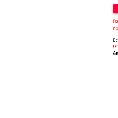
Вз
п
Вс
От
Ар