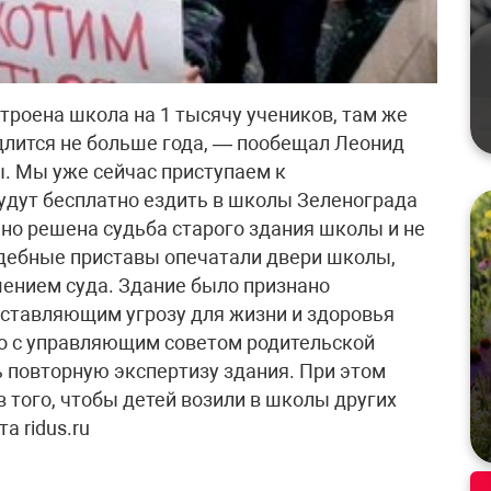
троена школа на 1 тысячу учеников, там же
одлится не больше года, — пообещал Леонид
ы. Мы уже сейчас приступаем к
удут бесплатно ездить в школы Зеленограда
ьно решена судьба старого здания школы и не
удебные приставы опечатали двери школы,
ением суда. Здание было признано
едставляющим угрозу для жизни и здоровья
но с управляющим советом родительской
 повторную экспертизу здания. При этом
 того, чтобы детей возили в школы других
а ridus.ru