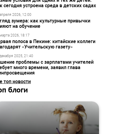
зные условия для одних и тех же детей:
к сегодня устроена среда в детских садах
апреля 2026, 12:00
гляд зумера: как культурные привычки
ияют на обучение
марта 2026, 18:17
рвая полоса в Пекине: китайские коллеги
агодарят «Учительскую газету»
декабря 2025, 21:40
шение проблемы с зарплатами учителей
ебует много времени, заявил глава
инпросвещения
е топ новости
оп блоги