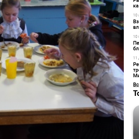
Ра
ка
10 
Вз
вл
10 
Пе
бл
11 
Ре
тр
М
Вс
Т