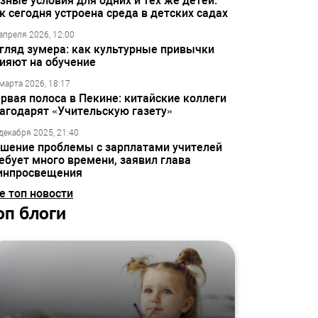
зные условия для одних и тех же детей:
к сегодня устроена среда в детских садах
апреля 2026, 12:00
гляд зумера: как культурные привычки
ияют на обучение
марта 2026, 18:17
рвая полоса в Пекине: китайские коллеги
агодарят «Учительскую газету»
декабря 2025, 21:40
шение проблемы с зарплатами учителей
ебует много времени, заявил глава
инпросвещения
е топ новости
оп блоги