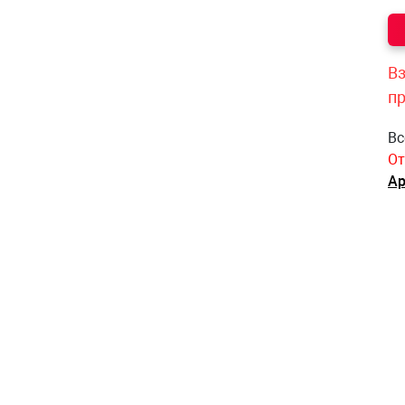
Вз
п
Вс
От
Ар