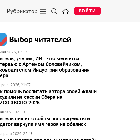
Рубрикатор
ВОЙТИ
Выбор читателей
мая 2026, 17:17
итель, ученик, ИИ – что меняется:
тервью с Артёмом Соловейчиком,
ководителем Индустрии образования
ера
преля 2026, 21:07
к помочь воспитать автора своей жизни,
судили на сессии Сбера на
МСО.ЭКСПО-2026
ая 2026, 14:33
итель пишет с войны: как лицеисты и
дагог вернули имя героя на обелиск
апреля 2026, 22:48