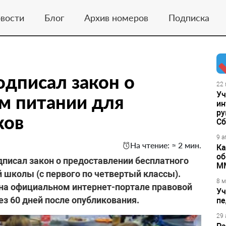
вости
Блог
Архив номеров
Подписка
дписал закон о
22 
Уч
м питании для
ин
ру
ков
Сб
9 а
На чтение: ≈ 2 мин.
Ка
об
писал закон о предоставлении бесплатного
М
 школы (с первого по четвертый классы).
8 м
 на официальном интернет-портале правовой
Уч
ез 60 дней после опубликования.
пе
29 