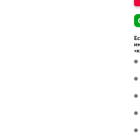
Ес
ин
«