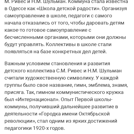
М. Ривес и Н.М. Шульман. Коммуна стала известна
в Одессе как «Школа детской радости». Организуя
самоуправление в школе, педагоги с са­мого
начала отказались от того, чтобы даровать детям
какое-то готовое самоуправление с
бесчисленными ор­ганами, которыми они должны
будут управлять. Коллективы в школе стали
появляться на базе кон­кретных дел детей.
Важным условием становления и развития
детского коллектива С.М. Ривес и Н.М. Шульман
считали художе­ственную символику. У каждой
группы было свое назва­ние, гимн, эмблема, знамя,
присяга. Так, гимном комму­нистического кружка
был «Интернационал». Опыт Первой школы-
коммуны, получивший дальней­шее развитие в
деятельности «Городка имени Октябрь­ской
революции», стал одним из ярких достижений
педа­гогики 1920-х годов.