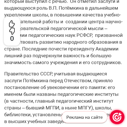
который выступил с речью. Он отметил заслуги и
выдающуюся роль В.П. Потёмкина в дальнейшем
укреплении школы, в повышении качества учебно-
воспитательной работы и создании центра научно-
исследовательской педагогической мысли –
Академии педагогических наук РСФСР, призванной
0
содействовать развитию народного образования в
стране. Последние почести президенту Академии
лишний раз подчеркну­ли важность и большую
значимость самого учреждения и его сотруд­ников.
Правительство СССР, учитывая выдающиеся
заслуги Потёмкина перед Отечеством, приняло
постановление об увековечении его памяти: его
именем были названы педагогические институты
(в частности, главный педагогический институт
страны – бывший МГПИ, а ныне МПГУ), школы,
библиотеки, установлены специальные стипендии
Реклама на сайте
в высших учебных заведениях.