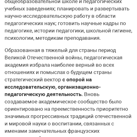
общеобразовательной школе и педагогических
учебных заведе­ниях; планировать и развертывать
научно-исследовательскую работу в области
педагогических наук; готовить научные кадры по
педагогике, истории педагогики, школьной гигиене,
психологии, методикам преподавания.
Образованная в тяжелый для страны период
Великой Отечественной войны, пе­дагогическая
академия избрала наиболее верный во всех
отношениях и помыслах о будущем страны
стратегический вектор
с опорой на
исследовательскую, организа­ционно-
педагогическую деятельность.
Вновь
создаваемое академическое сообщество было
ориентировано на преемственность приоритетно
значимых прогрессивных тра­диций отечественной
и мировой науки о воспитании, связанных с
именами замеча­тельных французских