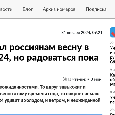
вости
Блог
Архив номеров
Подписка
31 января 2024, 09:21
 россиянам весну в
22 
Уч
ин
4, но радоваться пока
ру
Сб
9 а
Ка
На чтение: ≈ 3 мин.
об
М
неожиданностями. То вдруг завьюжит и
8 м
твенно этому времени года, то покроет землю
Уч
4 удивит и холодом, и ветром, и неожиданной
пе
29 