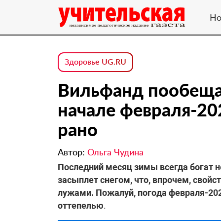
Но
Здоровье UG.RU
Вильфанд пообещал
начале февраля-202
рано
Автор:
Ольга Чудина
Последний месяц зимы всегда богат 
засыплет снегом, что, впрочем, свойс
лужами. Пожалуй, погода февраля-202
оттепелью
.