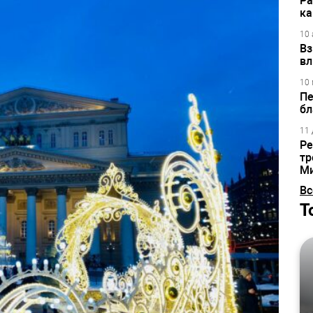
Ра
ка
10 
Вз
вл
10 
Пе
бл
11 
Ре
тр
М
Вс
Т