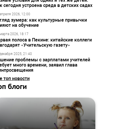
зные условия для одних и тех же детей:
к сегодня устроена среда в детских садах
апреля 2026, 12:00
гляд зумера: как культурные привычки
ияют на обучение
марта 2026, 18:17
рвая полоса в Пекине: китайские коллеги
агодарят «Учительскую газету»
декабря 2025, 21:40
шение проблемы с зарплатами учителей
ебует много времени, заявил глава
инпросвещения
е топ новости
оп блоги