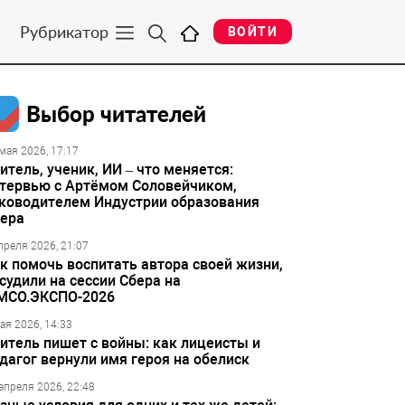
Рубрикатор
ВОЙТИ
Выбор читателей
мая 2026, 17:17
итель, ученик, ИИ – что меняется:
тервью с Артёмом Соловейчиком,
ководителем Индустрии образования
ера
преля 2026, 21:07
к помочь воспитать автора своей жизни,
судили на сессии Сбера на
МСО.ЭКСПО-2026
ая 2026, 14:33
итель пишет с войны: как лицеисты и
дагог вернули имя героя на обелиск
апреля 2026, 22:48