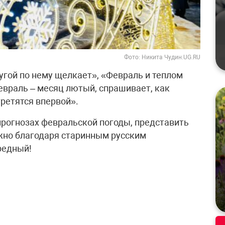
Фото: Никита Чудин.UG.RU
ругой по нему щелкает», «Февраль и теплом
евраль – месяц лютый, спрашивает, как
третятся впервой».
прогнозах февральской погоды, представить
жно благодаря старинным русским
редный!