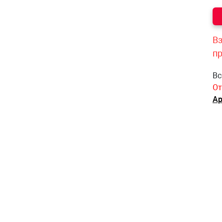
Вз
п
Вс
От
Ар