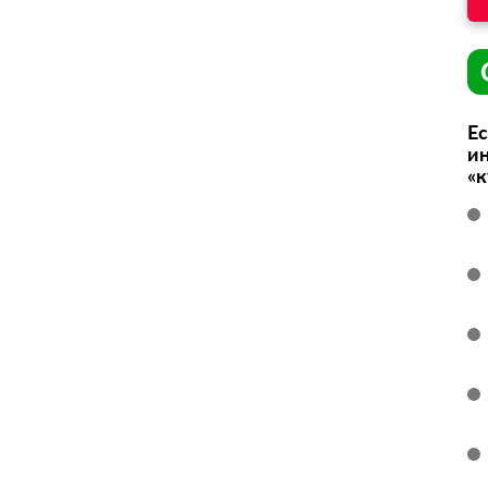
Ес
ин
«