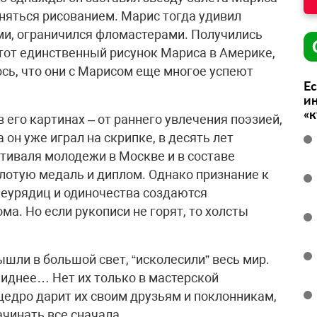
аняться рисованием. Марис тогда удивил
ами, ограничился фломастерами. Получились
этот единственный рисунок Мариса в Америке,
сь, что они с Марисом еще многое успеют
Ес
ин
«
 его картинах – от раннего увлечения поэзией,
 он уже играл на скрипке, в десять лет
тиваля молодежи в Москве и в составе
лотую медаль и диплом. Однако признание к
неурядиц и одиночества создаются
ма. Но если рукописи не горят, то холсты
шли в большой свет, “исколесили” весь мир.
Сиднее… Нет их только в мастерской
щедро дарит их своим друзьям и поклонникам,
чинать все сначала.