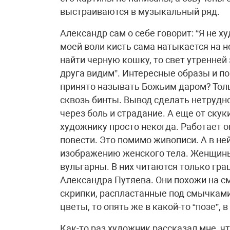
выстраиваются в музыкальный ряд.
Александр сам о себе говорит: “Я не х
моей воли кисть сама натыкается на н
найти черную кошку, то свет утренне
друга видим”. Интересные образы и по
принято называть Божьим даром? Тольк
сквозь бинты. Вывод сделать нетрудно
через боль и страдание. А еще от скук
художнику просто некогда. Работает о
повести. Это помимо живописи. А в не
изображению женского тела. Женщины
вульгарны. В них читаются только гра
Александра Путяева. Они похожи на с
скрипки, распластанные под смычками
цветы, то опять же в какой-то “позе”, 
Как-то раз художник рассказал мне, ч