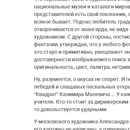
национальные музеи и каталоги мирово
представителей есть свой поклонник, 
всякое бывает. Подчас любитель трад
отворачивается от авангарда, не видя 
художником. С другой стороны, постм
фантазии, утверждая, что у любого ф
это старо и примитивно, увещевают он
достоверности изображаемого поиск 
оригинальность, цвет, палитра, нетри
Ну, разумеется, о вкусах не спорят. 
лебедей и слащавых пасхальных откр
“Квадрат” Казимира Малевича… У каж
учителя. Кто-то стоит за дирижерским 
то довольствуется ударными.
У московского художника Александра П
его картины не написаны, а озвучены