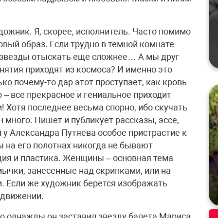
удожник. Я, скорее, исполнитель. Часто помимо
овый образ. Если трудно в темной комнате
й звезды отыскать еще сложнее… А мы друг
нятия приходят из космоса? И именно это
о почему-то дар этот проступает, как кровь
 – все прекрасное и гениальное приходит
и! Хотя последнее весьма спорно, ибо скучать
н много. Пишет и публикует рассказы, эссе,
й у Александра Путяева особое пристрастие к
 на его полотнах никогда не бывают
ция и пластика. Женщины – основная тема
мычки, занесенные над скрипками, или на
. Если же художник берется изображать
в движении.
то однажды он заставил звезду балета Мариса