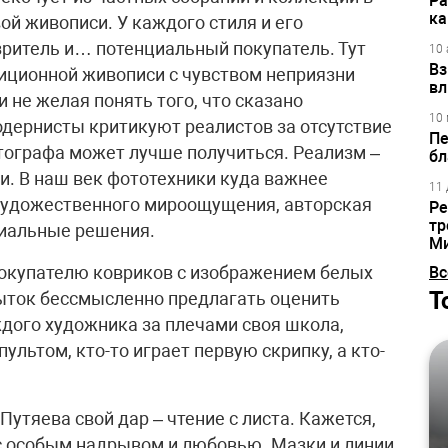
Ра
ка
й живописи. У каждого стиля и его
зритель и… потенциальный покупатель. Тут
10 
Вз
иционной живописи с чувством неприязни
вл
и не желая понять того, что сказано
10 
одернисты критикуют реалистов за отсутствие
Пе
отографа может лучше получиться. Реализм –
бл
и. В наш век фототехники куда важнее
11 
художественного мироощущения, авторская
Ре
тр
виальные решения.
М
И покупателю ковриков с изображением белых
Вс
Т
ыток бессмысленно предлагать оценить
дого художника за плечами своя школа,
пультом, кто-то играет первую скрипку, а кто-
утяева свой дар – чтение с листа. Кажется,
 с особым надрывом и любовью. Мазки и линии