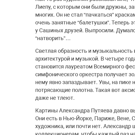
Лиепу, с которым они были дружны, з
многих. Он не стал “пачкаться” краск
очень занятные “балетушки”. Теперь 
у Сашиных друзей. Выпросили. Думало
“натворить”…
Светлая образность и музыкальность в
архитектурой и музыкой. В четыре года
становится лауреатом Всемирного фес
симфонического оркестра получает зо
нему явно запаздывает. Увы, на пике 
потрясающие полотна. Такая вот аксио
даже не тлеют.
Картины Александра Путяева давно вы
Они есть в Нью-Йорке, Париже, Вене, 
художника, или почти нет. Александр 
коллекционерам, чтобы каждый раз на