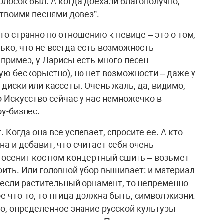
голосок был. А когда доехали благополучно,
 твоими песнями довез”.
то странно по отношению к певице – это о том,
ько, что не всегда есть возможность
апример, у Ларисы есть много песен
ую бескорыстно), но нет возможности – даже у
 диски или кассеты. Очень жаль, да, видимо,
о Искусство сейчас у нас немножечко в
оу-бизнес.
Когда она все успевает, спросите ее. А кто
на и добавит, что считает себя очень
 осенит костюм концертный сшить – возьмет
оить. Или головной убор вышивает: и материал
 если растительный орнамент, то непременно
е что-то, то птица должна быть, символ жизни.
о, определенное знание русской культуры