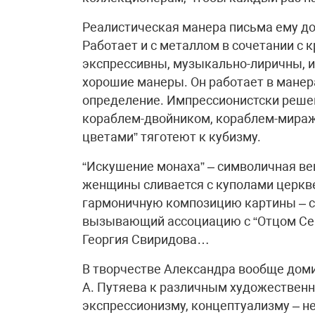
Реалистическая манера письма ему до
Работает и с металлом в сочетании с
экспрессивны, музыкально-лиричны, и
хорошие манеры. Он работает в манер
определение. Импрессионистски решен
кораблем-двойником, кораблем-мираж
цветами” тяготеют к кубизму.
“Искушение монаха” – символичная в
женщины сливается с куполами церкве
гармоничную композицию картины – с
вызывающий ассоциацию с “Отцом Сер
Георгия Свиридова…
В творчестве Александра вообще дом
А. Путяева к различным художественн
экспрессионизму, концептуализму – н