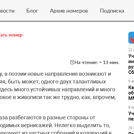
вости
Блог
Архив номеров
Подписка
ать номер
22 
Уч
ин
На чтение: ≈ 13 мин.
ру
Сб
ру, в поэзии новые направления возникают и
яя, быть может, одного-двух талантливых
9 а
Ка
 Здесь много устойчивых направлений и много
об
овое в живописи так же трудно, как, впрочем,
М
8 м
Уч
аза разбегаются в разные стороны от
пе
водимых вернисажей. Нелегко выделить то,
29 
екочует из частных собраний и коллекций в