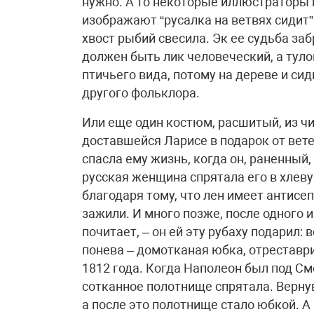
нужно. А то некоторые иллюстраторы
изображают “русалка на ветвях сидит”
хвост рыбий свесила. Эк ее судьба заб
должен быть лик человеческий, а туло
птичьего вида, потому на дереве и сиди
другого фольклора.
Или еще один костюм, расшитый, из чис
доставшейся Ларисе в подарок от вете
спасла ему жизнь, когда он, раненный,
русская женщина спрятала его в хлев
благодаря тому, что лен имеет антисе
зажили. И много позже, после одного 
почитает, – он ей эту рубаху подарил:
понева – домотканая юбка, отреставр
1812 года. Когда Наполеон был под См
сотканное полотнище спрятала. Вернув
а после это полотнище стало юбкой. А