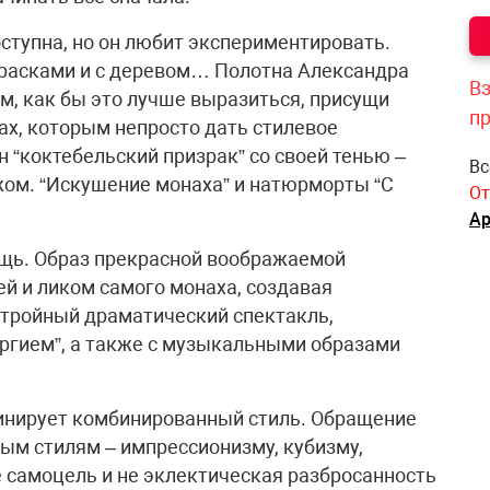
ступна, но он любит экспериментировать.
 красками и с деревом… Полотна Александра
Вз
м, как бы это лучше выразиться, присущи
п
ах, которым непросто дать стилевое
 “коктебельский призрак” со своей тенью –
Вс
ом. “Искушение монаха” и натюрморты “С
От
Ар
ещь. Образ прекрасной воображаемой
й и ликом самого монаха, создавая
тройный драматический спектакль,
гием”, а также с музыкальными образами
инирует комбинированный стиль. Обращение
ым стилям – импрессионизму, кубизму,
е самоцель и не эклектическая разбросанность