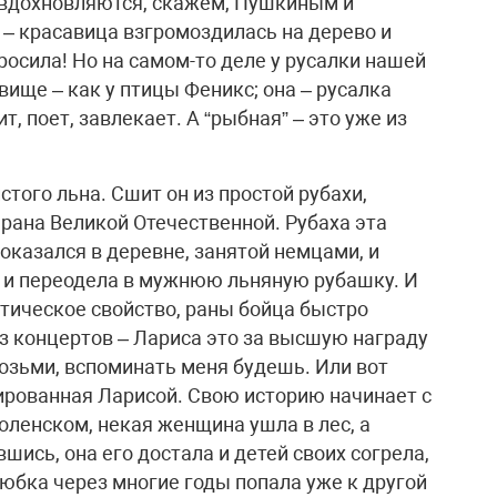
 вдохновляются, скажем, Пушкиным и
 – красавица взгромоздилась на дерево и
росила! Но на самом-то деле у русалки нашей
вище – как у птицы Феникс; она – русалка
т, поет, завлекает. А “рыбная” – это уже из
того льна. Сшит он из простой рубахи,
рана Великой Отечественной. Рубаха эта
 оказался в деревне, занятой немцами, и
у и переодела в мужнюю льняную рубашку. И
птическое свойство, раны бойца быстро
из концертов – Лариса это за высшую награду
 возьми, вспоминать меня будешь. Или вот
ированная Ларисой. Свою историю начинает с
оленском, некая женщина ушла в лес, а
шись, она его достала и детей своих согрела,
 юбка через многие годы попала уже к другой