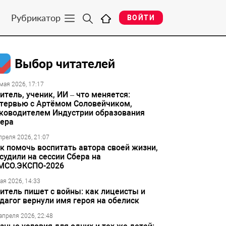
Рубрикатор
ВОЙТИ
Выбор читателей
мая 2026, 17:17
итель, ученик, ИИ – что меняется:
тервью с Артёмом Соловейчиком,
ководителем Индустрии образования
ера
преля 2026, 21:07
к помочь воспитать автора своей жизни,
судили на сессии Сбера на
МСО.ЭКСПО-2026
ая 2026, 14:33
итель пишет с войны: как лицеисты и
дагог вернули имя героя на обелиск
апреля 2026, 22:48