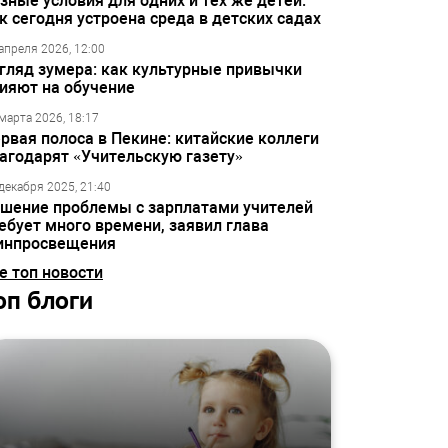
зные условия для одних и тех же детей:
к сегодня устроена среда в детских садах
апреля 2026, 12:00
гляд зумера: как культурные привычки
ияют на обучение
марта 2026, 18:17
рвая полоса в Пекине: китайские коллеги
агодарят «Учительскую газету»
декабря 2025, 21:40
шение проблемы с зарплатами учителей
ебует много времени, заявил глава
инпросвещения
е топ новости
оп блоги