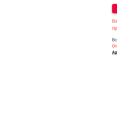
Вз
п
Вс
От
Ар