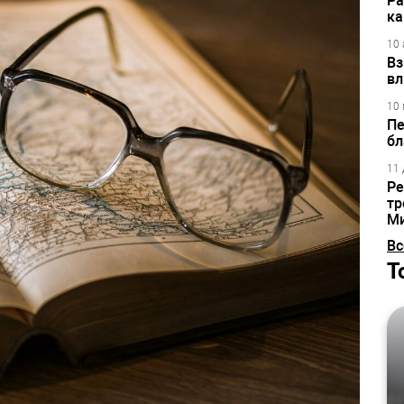
Ра
ка
10 
Вз
вл
10 
Пе
бл
11 
Ре
тр
М
Вс
Т