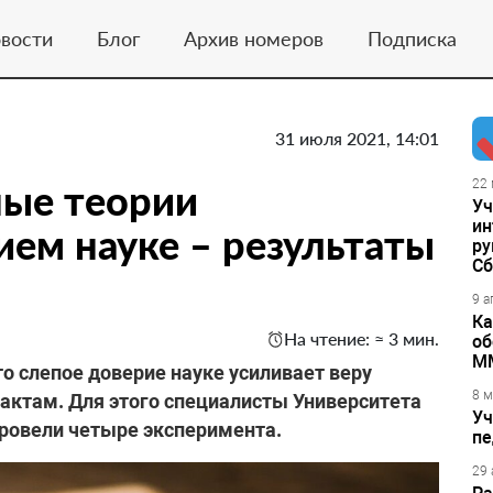
вости
Блог
Архив номеров
Подписка
31 июля 2021, 14:01
ные теории
22 
Уч
ин
ием науке – результаты
ру
Сб
9 а
Ка
На чтение: ≈ 3 мин.
об
М
о слепое доверие науке усиливает веру
8 м
ктам. Для этого специалисты Университета
Уч
ровели четыре эксперимента.
пе
29 