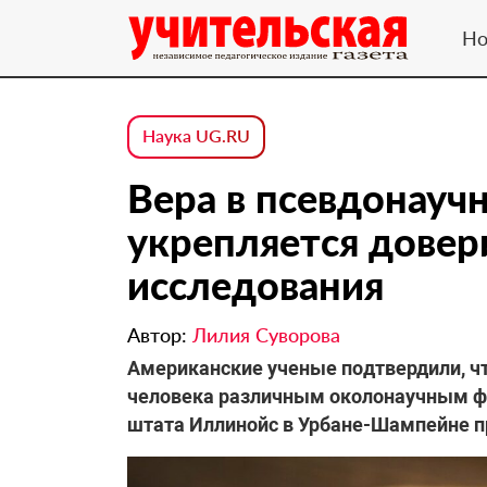
Но
Наука UG.RU
Вера в псевдонауч
укрепляется довер
исследования
Автор:
Лилия Суворова
Американские ученые подтвердили, чт
человека различным околонаучным фа
штата Иллинойс в Урбане-Шампейне п