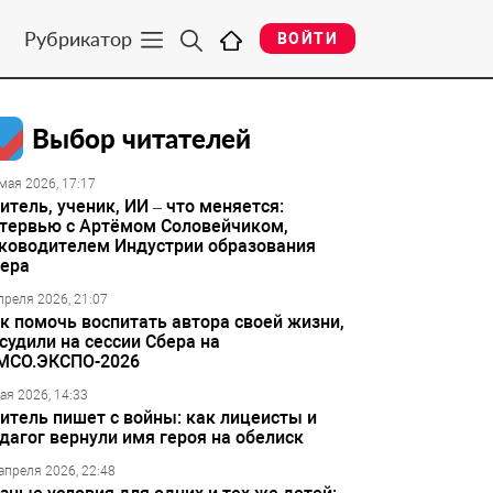
Рубрикатор
ВОЙТИ
Выбор читателей
мая 2026, 17:17
итель, ученик, ИИ – что меняется:
тервью с Артёмом Соловейчиком,
ководителем Индустрии образования
ера
преля 2026, 21:07
к помочь воспитать автора своей жизни,
судили на сессии Сбера на
МСО.ЭКСПО-2026
ая 2026, 14:33
итель пишет с войны: как лицеисты и
дагог вернули имя героя на обелиск
апреля 2026, 22:48