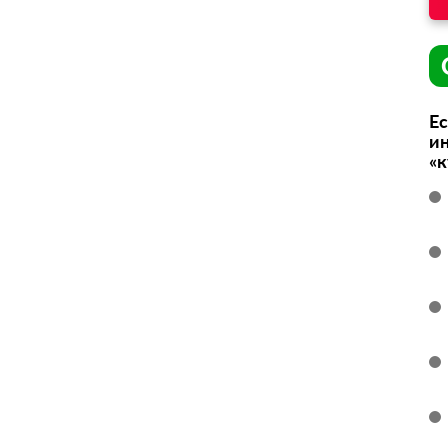
Ес
ин
«