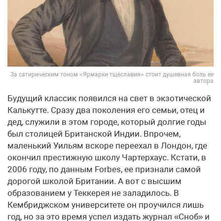
За сатирическим тоном «Ярмарки тщеславия» стоит душевная боль ее
автора
Будущий классик появился на свет в экзотической
Калькутте. Сразу два поколения его семьи, отец и
дед, служили в этом городе, который долгие годы
был столицей Британской Индии. Впрочем,
маленький Уильям вскоре переехал в Лондон, где
окончил престижную школу Чартерхаус. Кстати, в
2006 году, по данным Forbes, ее признали самой
дорогой школой Британии. А вот с высшим
образованием у Теккерея не заладилось. В
Кембриджском университете он проучился лишь
год, но за это время успел издать журнал «Сноб» и