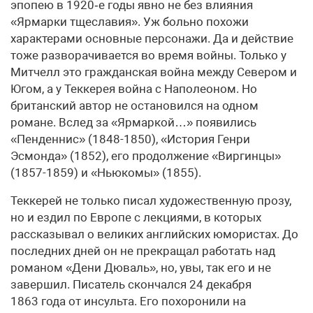
эпопею в 1920‑е годы явно не без влияния
«Ярмарки тщеславия». Уж больно похожи
характерами основные персонажи. Да и действие
тоже разворачивается во время войны. Только у
Митчелл это гражданская война между Севером и
Югом, а у Теккерея война с Наполеоном. Но
британский автор не остановился на одном
романе. Вслед за «Ярмаркой…» появились
«Пенденнис» (1848-1850), «История Генри
Эсмонда» (1852), его продолжение «Виргинцы»
(1857-1859) и «Ньюкомы» (1855).
Теккерей не только писал художественную прозу,
но и ездил по Европе с лекциями, в которых
рассказывал о великих английских юмористах. До
последних дней он не прекращал работать над
романом «Дени Дюваль», но, увы, так его и не
завершил. Писатель скончался 24 декабря
1863 года от инсульта. Его похоронили на