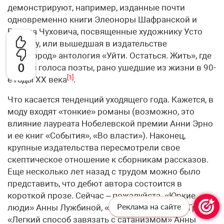
демонстрируют, например, изданные почти
одновременно книги Элеоноры Шафранской и
Бориса Чуховича, посвященные художнику Усто
Мумину, или вышедшая в издательстве
«Выргород» антология «Уйти. Остаться. Жить», где
0
обрели голоса поэты, рано ушедшие из жизни в 90-
[1]
е годы XX века
.
Что касается тенденций уходящего года. Кажется, в
моду входят «тонкие» романы (возможно, это
влияние лауреата Нобелевской премии Анни Эрно
и ее книг «События», «Во власти»). Наконец,
крупные издательства пересмотрели свое
скептическое отношение к сборникам рассказов.
Еще несколько лет назад с трудом можно было
представить, что дебют автора состоится в
короткой прозе. Сейчас – пожалуйста. «Юркие
Реклама на сайте
люди» Анны Лужбиной, «Вторжение» Марго Гритт,
«Легкий способ завязать с сатанизмом» Анны