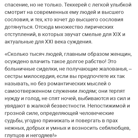
спасение, но не только. Теккерей с легкой улыбкой
смотрит на современных ему людей и высшего
сословия, и тех, кто хочет до высшего сословия
дотянуться. Отсюда множество лирических
отступлений, в которых звучат смелые для ХIХ и
актуальные для ХХI века суждения.
«Сколько тысяч людей, главным образом женщин,
осуждено влачить такое долгое рабство! Это
больничные сиделки, не получающие жалованья, –
сестры милосердия, если вы предпочтете их так
называть, но без романтических мыслей о
самоотверженном служении людям; они терпят
нужду и голод, не спят ночей, выбиваются из сил и
увядают в жалкой безвестности. Непостижимой и
грозной силе, определяющей человеческие
судьбы, угодно принижать и повергать в прах
нежных, добрых и умных и возносить себялюбцев,
глупцов и негодяев!»