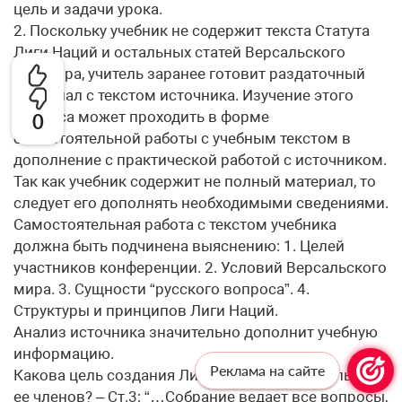
цель и задачи урока.
2. Поскольку учебник не содержит текста Статута
Лиги Наций и остальных статей Версальского
договора, учитель заранее готовит раздаточный
материал с текстом источника. Изучение этого
вопроса может проходить в форме
0
самостоятельной работы с учебным текстом в
дополнение с практической работой с источником.
Так как учебник содержит не полный материал, то
следует его дополнять необходимыми сведениями.
Самостоятельная работа с текстом учебника
должна быть подчинена выяснению: 1. Целей
участников конференции. 2. Условий Версальского
мира. 3. Сущности “русского вопроса”. 4.
Структуры и принципов Лиги Наций.
Анализ источника значительно дополнит учебную
информацию.
Реклама на сайте
Какова цель создания Лиги Наций и обязательства
ее членов? – Ст.3: “…Собрание ведает все вопросы,