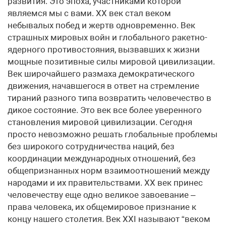
развития. Это эпоха, участниками которой
являемся мы с вами. XX век стал веком
небывалых побед и жертв одновременно. Век
страшных мировых войн и глобального ракетно-
ядерного противостояния, вызвавших к жизни
мощные позитивные силы мировой цивилизации.
Век широчайшего размаха демократического
движения, начавшегося в ответ на стремление
тираний разного типа возвратить человечество в
дикое состояние. Это век все более уверенного
становления мировой цивилизации. Сегодня
просто невозможно решать глобальные проблемы
без широкого сотрудничества наций, без
координации международных отношений, без
общепризнанных норм взаимоотношений между
народами и их правительствами. XX век принес
человечеству еще одно великое завоевание –
права человека, их общемировое признание к
концу нашего столетия. Век XXI называют “веком