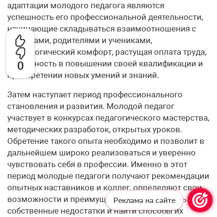
адаптации молодого педагога являются
успешность его профессиональной деятельности,
начинающие складываться взаимоотношения с
коллегами, родителями и учениками,
психологический комфорт, растущая оплата труда,
потребность в повышении своей квалификации и
0
приобретении новых умений и знаний.
Затем наступает период профессионального
становления и развития. Молодой педагог
участвует в конкурсах педагогического мастерства,
методических разработок, открытых уроков.
Обретение такого опыта необходимо и позволит в
дальнейшем широко реализоваться и уверенно
чувствовать себя в профессии. Именно в этот
период молодые педагоги получают рекомендации
опытных наставников и коллег, определяют свои
возможности и преимущества, могут увидеть
Реклама на сайте
собственные недостатки и найти способы их