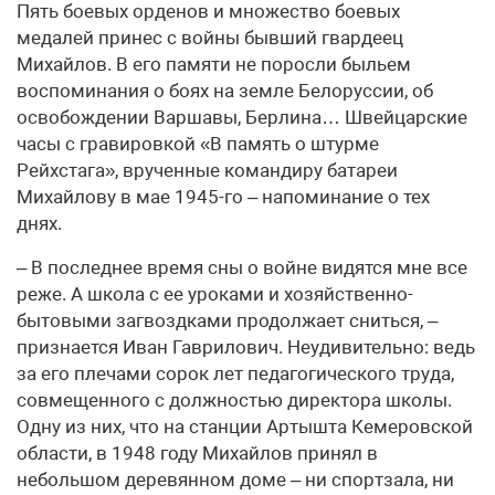
Пять боевых орденов и множество боевых
медалей принес с войны бывший гвардеец
Михайлов. В его памяти не поросли быльем
воспоминания о боях на земле Белоруссии, об
освобождении Варшавы, Берлина… Швейцарские
часы с гравировкой «В память о штурме
Рейхстага», врученные командиру батареи
Михайлову в мае 1945-го – напоминание о тех
днях.
– В последнее время сны о войне видятся мне все
реже. А школа с ее уроками и хозяйственно-
бытовыми загвоздками продолжает сниться, –
признается Иван Гаврилович. Неудивительно: ведь
за его плечами сорок лет педагогического труда,
совмещенного с должностью директора школы.
Одну из них, что на станции Артышта Кемеровской
области, в 1948 году Михайлов принял в
небольшом деревянном доме – ни спортзала, ни