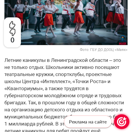
0
Фото: ГБУ ДО ДООЦ «Маяк»
Летние каникулы в Ленинградской области – это
не только отдых. Школьники активно посещают
театральные кружки, спортклубы, проектные
школы Центра «Интеллект», «Точки Роста» и
«Кванториумы», а также трудятся в
губернаторском молодёжном отряде и трудовых
бригадах. Так, в прошлом году в общей сложности
на организацию детского отдыха из областного и
муниципальных бюджетов было направлено более
Реклама на сайте
1 миллиарда рублей. В этом году ожидается, что
летние каникулы для ребят пройдут ещё