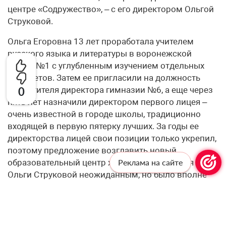
центре «Содружество», – с его директором Ольгой
Струковой.
Ольга Егоровна 13 лет проработала учителем
русского языка и литературы в воронежской
школе №1 с углубленным изучением отдельных
предметов. Затем ее пригласили на должность
0
заместителя директора гимназии №6, а еще через
пять лет назначили директором первого лицея –
очень известной в городе школы, традиционно
входящей в первую пятерку лучших. За годы ее
директорства лицей свои позиции только укрепил,
поэтому предложение возглавить новый
образовательный центр хотя и оказалось для
Реклама на сайте
Ольги Струковой неожиданным, но было вполне
обоснованным. С коллективом лицея расставаться
было жаль, но она решила принять предложение.
Сегодня в «Содружестве» 2514 учеников и 147