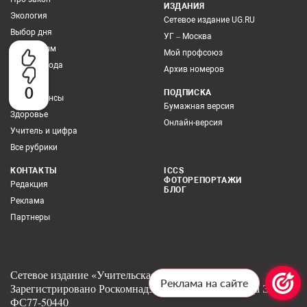
ИЗДАНИЯ
Экология
Сетевое издание UG.RU
Выбор дня
УГ – Москва
Про туризм
Мой профсоюз
Учитель года
Архив номеров
Грамотей
0
ПОДПИСКА
Про финансы
Бумажная версия
Здоровье
Онлайн-версия
Учитель и цифра
Все рубрики
КОНТАКТЫ
ICCS
ФОТОРЕПОРТАЖИ
Редакция
БЛОГ
Реклама
Партнеры
Сетевое издание «Учительская газета» 12+
Реклама на сайте
Зарегистрировано Роскомнадзором 6 июля 2012 года Эл No.
ФС77-50440