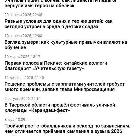
Учитель пишет с войны: как лицеисты и педагог
вернули имя героя на обелиск
29 апреля 2026, 22:48
Разные условия для одних и тех же детей: как
сегодня устроена среда в детских садах
10 апреля 2026, 12:00
Взгляд зумера: как культурные привычки влияют на
обучение
10 марта 2026, 18:17
Первая полоса в Пекине: китайские коллеги
благодарят «Учительскую газету»
11 декабря 2025, 21:40
Решение проблемы с зарплатами учителей требует
много времени, заявил глава Минпросвещения
2 августа 2026, 22:14
В Тверской области прошёл фестиваль уличной
клоунады «Карандаш-фест»
Вчера, 13:39
Тройной рост стобалльников и рекорд по заявлениям:
чем отличается приёмная кампания в вузы в 2026