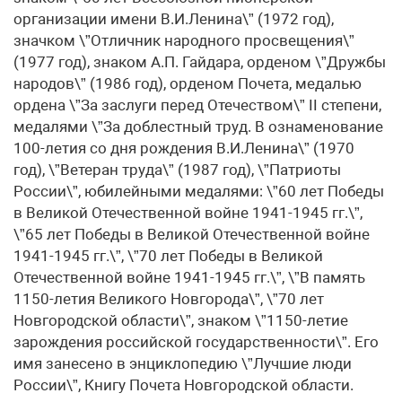
организации имени В.И.Ленина\” (1972 год),
значком \”Отличник народного просвещения\”
(1977 год), знаком А.П. Гайдара, орденом \”Дружбы
народов\” (1986 год), орденом Почета, медалью
ордена \”За заслуги перед Отечеством\” II степени,
медалями \”За доблестный труд. В ознаменование
100-летия со дня рождения В.И.Ленина\” (1970
год), \”Ветеран труда\” (1987 год), \”Патриоты
России\”, юбилейными медалями: \”60 лет Победы
в Великой Отечественной войне 1941-1945 гг.\”,
\”65 лет Победы в Великой Отечественной войне
1941-1945 гг.\”, \”70 лет Победы в Великой
Отечественной войне 1941-1945 гг.\”, \”В память
1150-летия Великого Новгорода\”, \”70 лет
Новгородской области\”, знаком \”1150-летие
зарождения российской государственности\”. Его
имя занесено в энциклопедию \”Лучшие люди
России\”, Книгу Почета Новгородской области.