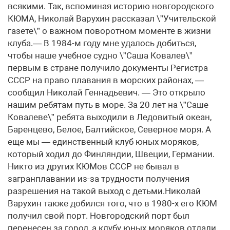
всякими. Так, вспоминая историю новгородского
КЮМА, Николай Варухин рассказал \”Учительской
газете\” о важном поворотном моменте в жизни
клуба.— В 1984-м году мне удалось добиться,
чтобы наше учебное судно \”Саша Ковалев\”
первым в стране получило документы Регистра
СССР на право плавания в морских районах, —
сообщил Николай Геннадьевич. — Это открыло
нашим ребятам путь в море. За 20 лет на \”Саше
Ковалеве\” ребята выходили в Ледовитый океан,
Баренцево, Белое, Балтийское, Северное моря. А
еще мы — единственный клуб юных моряков,
который ходил до Финляндии, Швеции, Германии.
Никто из других КЮМов СССР не бывал в
загранплавании из-за трудности получения
разрешения на такой выход с детьми.Николай
Варухин также добился того, что в 1980-х его КЮМ
получил свой порт. Новгородский порт был
перенесен за город, а клубу юных моряков отдали