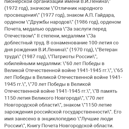
пионерской организации имени В.И.Ленина\”
(1972 год), значком \”Отличник народного
просвещения\” (1977 год), знаком А.П. Гайдара,
орденом \”Дружбы народов\” (1986 год), орденом
Почета, медалью ордена \”За заслуги перед
Отечеством\” II степени, медалями \”За
доблестный труд. В ознаменование 100-летия со
дня рождения В.И.Ленина\” (1970 год), \”Ветеран
труда\” (1987 год), \”Патриоты России\”,
юбилейными медалями: \”60 лет Победы в
Великой Отечественной войне 1941-1945 гг.\”, \”65
лет Победы в Великой Отечественной войне 1941-
1945 гг.\”, \”70 лет Победы в Великой
Отечественной войне 1941-1945 гг.\”, \”В память
1150-летия Великого Новгорода\”, \”70 лет
Новгородской области\”, знаком \”1150-летие
зарождения российской государственности\”. Его
имя занесено в энциклопедию \”Лучшие люди
России\”, Книгу Почета Новгородской области.