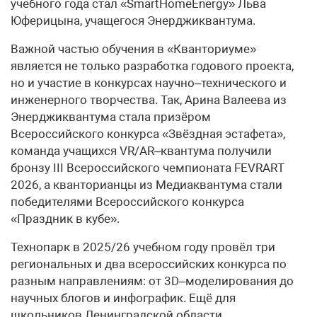
учебного года стал «SmartHomeEnergy» Льва
Юферицына, учащегося Энерджиквантума.
Важной частью обучения в «Кванториуме»
является не только разработка годового проекта,
но и участие в конкурсах научно–технического и
инженерного творчества. Так, Арина Валеева из
Энерджиквантума стала призёром
Всероссийского конкурса «Звёздная эстафета»,
команда учащихся VR/AR–квантума получили
бронзу III Всероссийского чемпионата FEVRART
2026, а кванторианцы из Медиаквантума стали
победителями Всероссийского конкурса
«Праздник в кубе».
Технопарк в 2025/26 учебном году провёл три
региональных и два всероссийских конкурса по
разным направлениям: от 3D–моделирования до
научных блогов и инфографик. Ещё для
школьников Ленинградской области