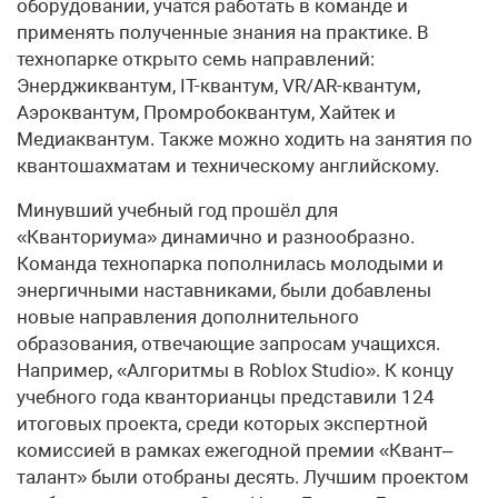
оборудовании, учатся работать в команде и
применять полученные знания на практике. В
технопарке открыто семь направлений:
Энерджиквантум, IT-квантум, VR/AR-квантум,
Аэроквантум, Промробоквантум, Хайтек и
Медиаквантум. Также можно ходить на занятия по
квантошахматам и техническому английскому.
Минувший учебный год прошёл для
«Кванториума» динамично и разнообразно.
Команда технопарка пополнилась молодыми и
энергичными наставниками, были добавлены
новые направления дополнительного
образования, отвечающие запросам учащихся.
Например, «Алгоритмы в Roblox Studio». К концу
учебного года кванторианцы представили 124
итоговых проекта, среди которых экспертной
комиссией в рамках ежегодной премии «Квант–
талант» были отобраны десять. Лучшим проектом