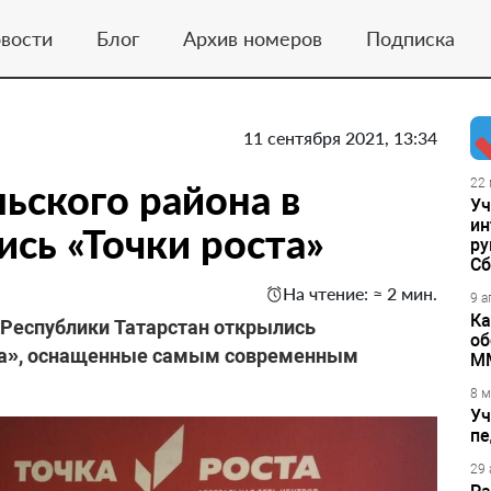
вости
Блог
Архив номеров
Подписка
11 сентября 2021, 13:34
ьского района в
22 
Уч
ин
ись «Точки роста»
ру
Сб
На чтение: ≈ 2 мин.
9 а
Ка
 Республики Татарстан открылись
об
та», оснащенные самым современным
М
8 м
Уч
пе
29 