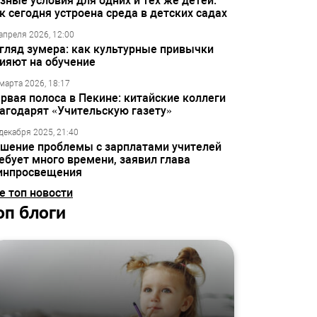
зные условия для одних и тех же детей:
к сегодня устроена среда в детских садах
апреля 2026, 12:00
гляд зумера: как культурные привычки
ияют на обучение
марта 2026, 18:17
рвая полоса в Пекине: китайские коллеги
агодарят «Учительскую газету»
декабря 2025, 21:40
шение проблемы с зарплатами учителей
ебует много времени, заявил глава
инпросвещения
е топ новости
оп блоги