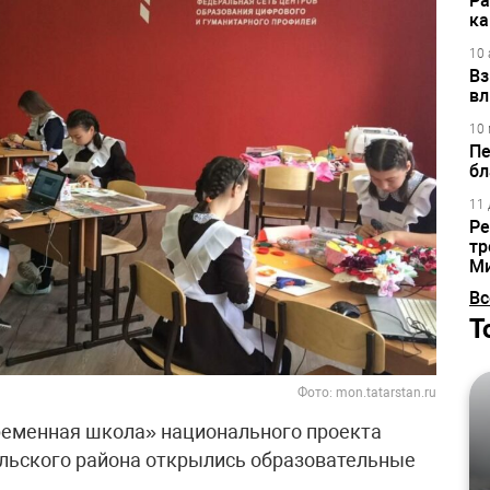
Ра
ка
10 
Вз
вл
10 
Пе
бл
11 
Ре
тр
М
Вс
Т
Фото: mon.tatarstan.ru
ременная школа» национального проекта
ольского района открылись образовательные