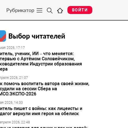
Рубрикатор
ВОЙТИ
Выбор читателей
мая 2026, 17:17
итель, ученик, ИИ – что меняется:
тервью с Артёмом Соловейчиком,
ководителем Индустрии образования
ера
преля 2026, 21:07
к помочь воспитать автора своей жизни,
судили на сессии Сбера на
МСО.ЭКСПО-2026
ая 2026, 14:33
итель пишет с войны: как лицеисты и
дагог вернули имя героя на обелиск
апреля 2026, 22:48