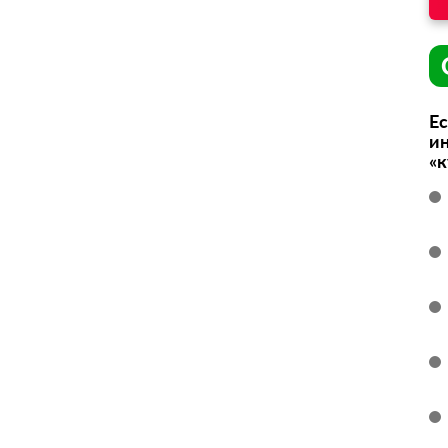
Ес
ин
«