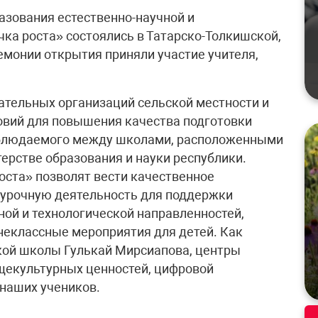
зования естественно-научной и
чка роста» состоялись в Татарско-Толкишской,
емонии открытия приняли участие учителя,
.
ательных организаций сельской местности и
овий для повышения качества подготовки
аблюдаемого между школами, расположенными
терстве образования и науки республики.
оста» позволят вести качественное
еурочную деятельность для поддержки
ной и технологической направленностей,
неклассные мероприятия для детей. Как
кой школы Гулькай Мирсиапова, центры
щекультурных ценностей, цифровой
 наших учеников.