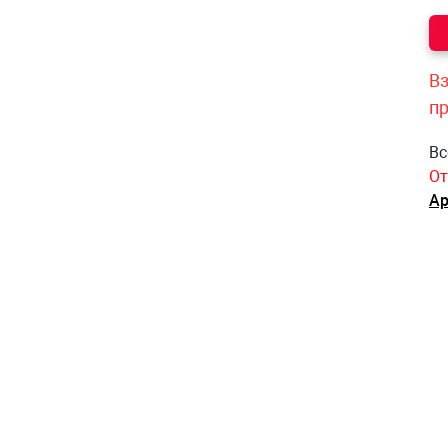
Вз
п
Вс
От
Ар