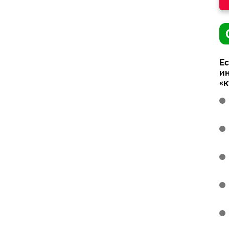
Ес
ин
«