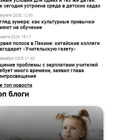
зные условия для одних и тех же детей:
к сегодня устроена среда в детских садах
апреля 2026, 12:00
гляд зумера: как культурные привычки
ияют на обучение
марта 2026, 18:17
рвая полоса в Пекине: китайские коллеги
агодарят «Учительскую газету»
декабря 2025, 21:40
шение проблемы с зарплатами учителей
ебует много времени, заявил глава
инпросвещения
е топ новости
оп блоги