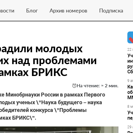
вости
Блог
Архив номеров
Подписка
градили молодых
22 
Уч
их над проблемами
ин
ру
рамках БРИКС
Сб
9 а
На чтение: ≈ 2 мин.
Ка
об
ке Минобрнауки России в рамках Первого
М
одых ученых \”Наука будущего – наука
8 м
обедителей конкурса \”Проблемы
Уч
мках БРИКС\”.
пе
29 