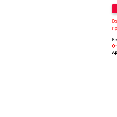
Вз
п
Вс
От
Ар