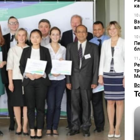
Ра
ка
10 
Вз
вл
10 
Пе
бл
11 
Ре
тр
М
Вс
Т