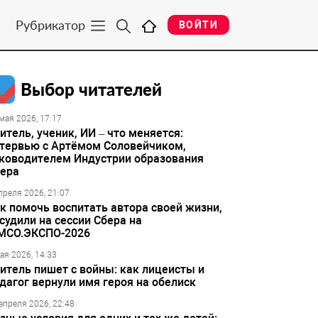
Рубрикатор
ВОЙТИ
Выбор читателей
мая 2026, 17:17
итель, ученик, ИИ – что меняется:
тервью с Артёмом Соловейчиком,
ководителем Индустрии образования
ера
преля 2026, 21:07
к помочь воспитать автора своей жизни,
судили на сессии Сбера на
МСО.ЭКСПО-2026
ая 2026, 14:33
итель пишет с войны: как лицеисты и
дагог вернули имя героя на обелиск
апреля 2026, 22:48