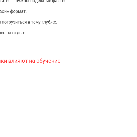
сайты — нужны надёжные факты.
вой» формат.
 погрузиться в тему глубже.
сь на отдых.
чки влияют на обучение