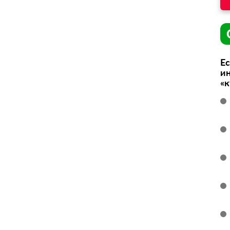
Ес
ин
«