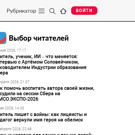
Рубрикатор
ВОЙТИ
Выбор читателей
мая 2026, 17:17
итель, ученик, ИИ – что меняется:
тервью с Артёмом Соловейчиком,
ководителем Индустрии образования
ера
преля 2026, 21:07
к помочь воспитать автора своей жизни,
судили на сессии Сбера на
МСО.ЭКСПО-2026
ая 2026, 14:33
итель пишет с войны: как лицеисты и
дагог вернули имя героя на обелиск
апреля 2026, 22:48