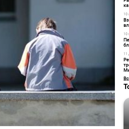
Ра
ка
10 
Вз
вл
10 
Пе
бл
11 
Ре
тр
М
Вс
Т