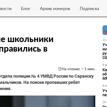
вости
Блог
Архив номеров
Подписка
ие школьники
22 
Уч
правились в
ин
ру
Сб
9 а
На чтение: ≈ 1 мин.
Ка
об
отдела полиции № 4 УМВД России по Саранску
М
мальчиков. На поиски пропавших ребят
8 м
ления.
Уч
пе
29 