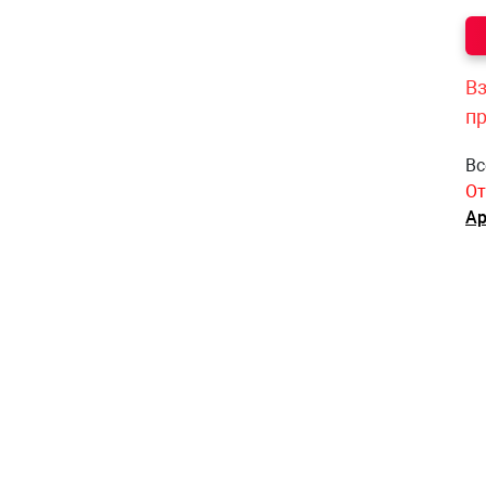
Вз
п
Вс
От
Ар