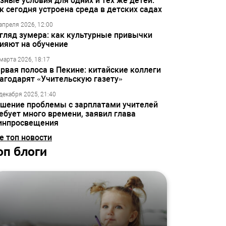
зные условия для одних и тех же детей:
к сегодня устроена среда в детских садах
апреля 2026, 12:00
гляд зумера: как культурные привычки
ияют на обучение
марта 2026, 18:17
рвая полоса в Пекине: китайские коллеги
агодарят «Учительскую газету»
декабря 2025, 21:40
шение проблемы с зарплатами учителей
ебует много времени, заявил глава
инпросвещения
е топ новости
оп блоги