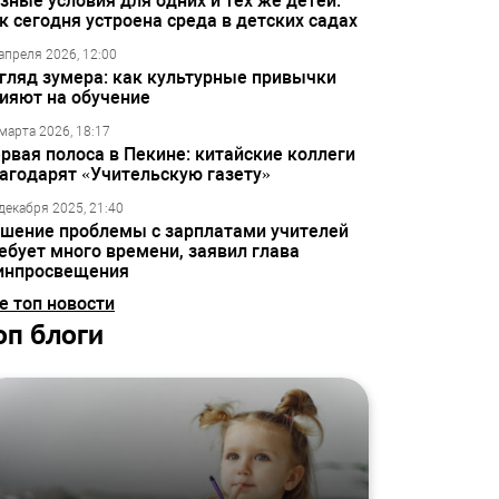
зные условия для одних и тех же детей:
к сегодня устроена среда в детских садах
апреля 2026, 12:00
гляд зумера: как культурные привычки
ияют на обучение
марта 2026, 18:17
рвая полоса в Пекине: китайские коллеги
агодарят «Учительскую газету»
декабря 2025, 21:40
шение проблемы с зарплатами учителей
ебует много времени, заявил глава
инпросвещения
е топ новости
оп блоги