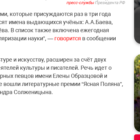
пресс-службы
Президента РФ
и, которые присуждаются раз в три года
осят имена выдающихся учёных: А.А.Баева,
ёва. В список также включена ежегодная
ляризации науки”, —
говорится
в сообщении
туре и искусству, расширен за счёт двух
телей культуры и писателей. Речь идет о
рных певцов имени Елены Образцовой и
е вошли литературные премии “Ясная Поляна”,
сандра Солженицына.