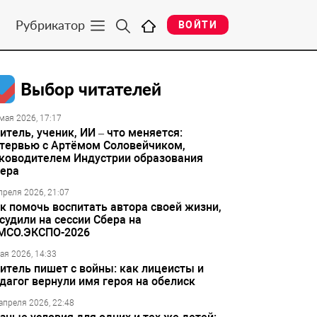
Рубрикатор
ВОЙТИ
Выбор читателей
мая 2026, 17:17
итель, ученик, ИИ – что меняется:
тервью с Артёмом Соловейчиком,
ководителем Индустрии образования
ера
преля 2026, 21:07
к помочь воспитать автора своей жизни,
судили на сессии Сбера на
МСО.ЭКСПО-2026
ая 2026, 14:33
итель пишет с войны: как лицеисты и
дагог вернули имя героя на обелиск
апреля 2026, 22:48