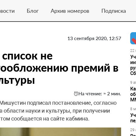
вости
Блог
Архив номеров
Подписка
13 сентября 2020, 12:57
 список не
22 
Уч
ин
ообложению премий в
ру
Сб
ультуры
9 а
Ка
На чтение: ≈ 2 мин.
об
М
Мишустин подписал постановление, согласно
8 м
 области науки и культуры, при получении
Уч
этом сообщается на сайте кабмина.
пе
29 