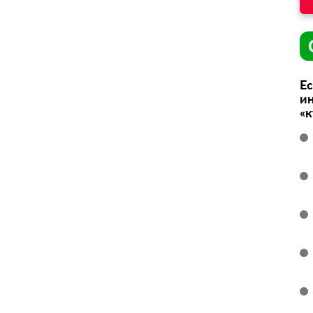
Ес
ин
«