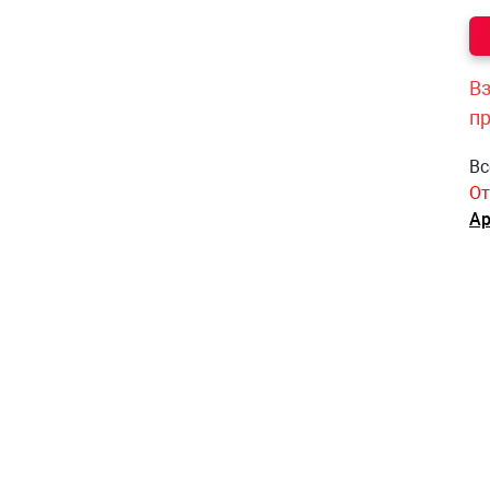
Вз
п
Вс
От
Ар