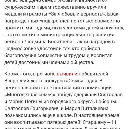
супружеским парам торжественно вручили
медали и грамоты «За любовь и верность». Брак
награжденных «подкреплен не только совместно
прожитыми годами, но и успехами детей и внуков»,
– это отметила министр социального развития
региона Людмила Болатаева. Такой наградой в
Подмосковье удостоили тех, кто добился
благополучия совместным трудом и воспитал
детей достойными членами общества.
Кроме того, в регионе
выявили
победителей
Всероссийского конкурса «Семья года». В
региональном этапе состязаний в номинации
«Многодетная семья» победу одержали Святослав
и Мария Негины из городского округа Люберцы.
Святослав Григорьевич и Мария Витальевна
познакомились еще в школе. В настоящее время
они воспитывают пятерых детей. Старшему – 11
лет, а младшей дочке всего годик. В текущем году