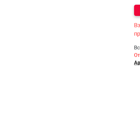
Вз
п
Вс
От
Ар