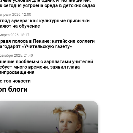
зные условия для одних и тех же детей:
к сегодня устроена среда в детских садах
апреля 2026, 12:00
гляд зумера: как культурные привычки
ияют на обучение
марта 2026, 18:17
рвая полоса в Пекине: китайские коллеги
агодарят «Учительскую газету»
декабря 2025, 21:40
шение проблемы с зарплатами учителей
ебует много времени, заявил глава
инпросвещения
е топ новости
оп блоги