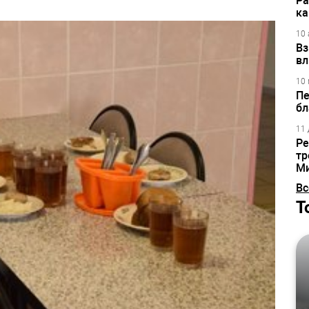
Ра
ка
10 
Вз
вл
10 
Пе
бл
11 
Ре
тр
М
Вс
Т