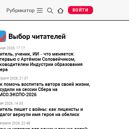
Рубрикатор
ВОЙТИ
Выбор читателей
мая 2026, 17:17
итель, ученик, ИИ – что меняется:
тервью с Артёмом Соловейчиком,
ководителем Индустрии образования
ера
преля 2026, 21:07
к помочь воспитать автора своей жизни,
судили на сессии Сбера на
МСО.ЭКСПО-2026
ая 2026, 14:33
итель пишет с войны: как лицеисты и
дагог вернули имя героя на обелиск
апреля 2026, 22:48