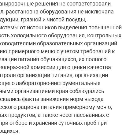
ланировочные решения не соответствовали
л, расстановка оборудования не исключала
дукции, грязной и чистой посуды,
истемы от источников выделения повышенной
ность холодильного оборудования, контрольных
уководителями образовательных организаций
ию примерного меню с учетом требований к
изации питания обучающихся, их полного
бракеражной комиссии для оценки качества
троля организации питания, организации
ющего лабораторно-инструментальные
ьными организациями края соблюдались
ускались факты занижения норм выхода
еского рациона питания примерному меню,
ых продуктов, а также несогласованных с
ри отборе и хранении суточных проб при
ющихся.