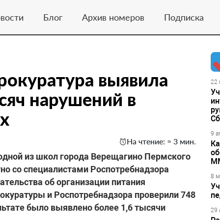
вости
Блог
Архив номеров
Подписка
рокуратура выявила
22 
Уч
сяч нарушений в
ин
ру
х
Сб
9 а
На чтение: ≈ 3 мин.
Ка
об
 одной из школ города Верещагино Пермского
М
тно со специалистами Роспотребнадзора
8 м
ательства об организации питания
Уч
рокуратуры и Роспотребнадзора проверили 748
пе
льтате было выявлено более 1,6 тысячи
29 