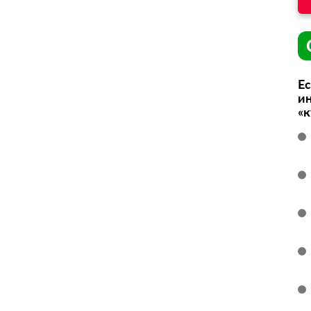
Ес
ин
«