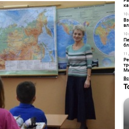
Ра
ка
10 
Вз
вл
10 
Пе
бл
11 
Ре
тр
М
Вс
Т