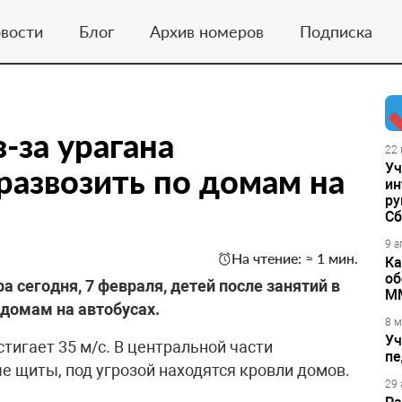
вости
Блог
Архив номеров
Подписка
-за урагана
22 
Уч
развозить по домам на
ин
ру
Сб
9 а
На чтение: ≈ 1 мин.
Ка
об
а сегодня, 7 февраля, детей после занятий в
М
 домам на автобусах.
8 м
Уч
стигает 35 м/с. В центральной части
пе
 щиты, под угрозой находятся кровли домов.
29 