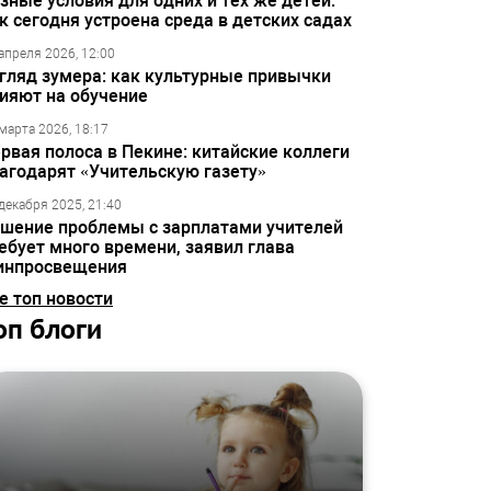
зные условия для одних и тех же детей:
к сегодня устроена среда в детских садах
апреля 2026, 12:00
гляд зумера: как культурные привычки
ияют на обучение
марта 2026, 18:17
рвая полоса в Пекине: китайские коллеги
агодарят «Учительскую газету»
декабря 2025, 21:40
шение проблемы с зарплатами учителей
ебует много времени, заявил глава
инпросвещения
е топ новости
оп блоги