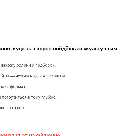
сной, куда ты скорее пойдёшь за «культурным
 нахожу ролики и подборки.
сайты — нужны надёжные факты.
вой» формат.
 погрузиться в тему глубже.
сь на отдых.
чки влияют на обучение