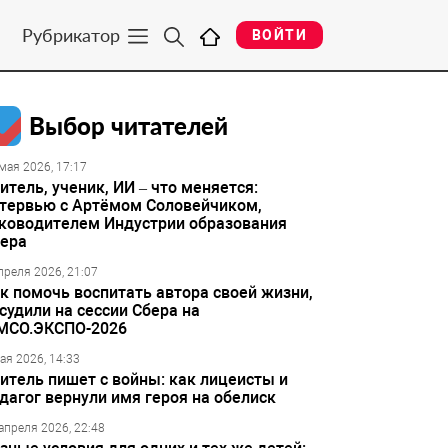
Рубрикатор
ВОЙТИ
Выбор читателей
мая 2026, 17:17
итель, ученик, ИИ – что меняется:
тервью с Артёмом Соловейчиком,
ководителем Индустрии образования
ера
преля 2026, 21:07
к помочь воспитать автора своей жизни,
судили на сессии Сбера на
МСО.ЭКСПО-2026
ая 2026, 14:33
итель пишет с войны: как лицеисты и
дагог вернули имя героя на обелиск
апреля 2026, 22:48