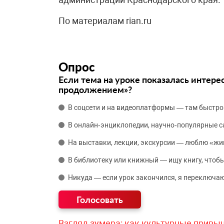
По материалам rian.ru
Опрос
Если тема на уроке показалась интере
продолжением»?
В соцсети и на видеоплатформы — там быстро
В онлайн‑энциклопедии, научно‑популярные 
На выставки, лекции, экскурсии — люблю «жи
В библиотеку или книжный — ищу книгу, чтобы
Никуда — если урок закончился, я переключаю
Взгляд зумера: как культурные привы