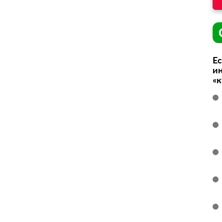
Ес
ин
«