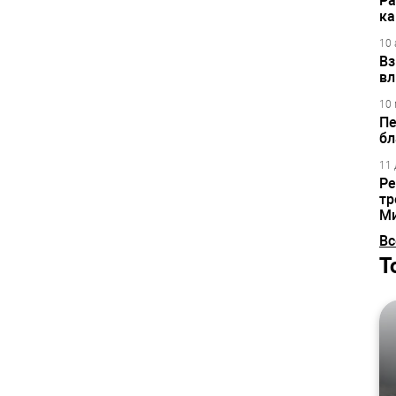
Ра
ка
10 
Вз
вл
10 
Пе
бл
11 
Ре
тр
М
Вс
Т