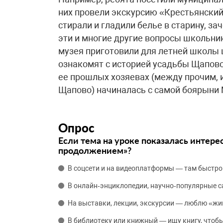
них провели экскурсию «Крестьянский
стирали и гладили белье в старину, з
эти и многие другие вопросы школьни
музея приготовили для летней школы 
ознакомят с историей усадьбы Щапово
ее прошлых хозяевах (между прочим, 
Щапово) начиналась с самой боярыни 
Опрос
Если тема на уроке показалась интере
продолжением»?
В соцсети и на видеоплатформы — там быстро
В онлайн‑энциклопедии, научно‑популярные 
На выставки, лекции, экскурсии — люблю «жи
В библиотеку или книжный — ищу книгу, чтобы