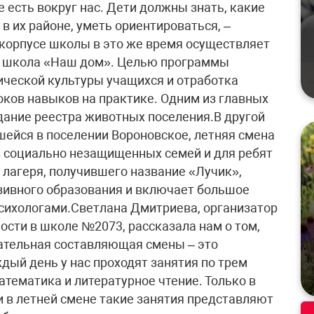
 есть вокруг нас. Дети должны знать, какие
 их районе, уметь ориентироваться, –
 корпусе школы в это же время осуществляет
я школа «Наш дом». Целью программы
ческой культуры учащихся и отработка
ков навыков на практике. Одним из главных
дание реестра животных поселения.В другой
ейся в поселении Вороновское, летняя смена
з социально незащищенных семей и для ребят
 лагеря, получившего название «Лучик»,
зивного образования и включает большое
психологами.Светлана Дмитриева, организатор
ости в школе №2073, рассказала нам о том,
зательная составляющая смены – это
дый день у нас проходят занятия по трем
тематика и литературное чтение. Только в
и в летней смене такие занятия представляют