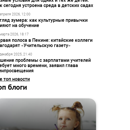
зные условия для одних и тех же детей:
к сегодня устроена среда в детских садах
апреля 2026, 12:00
гляд зумера: как культурные привычки
ияют на обучение
марта 2026, 18:17
рвая полоса в Пекине: китайские коллеги
агодарят «Учительскую газету»
декабря 2025, 21:40
шение проблемы с зарплатами учителей
ебует много времени, заявил глава
инпросвещения
е топ новости
оп блоги