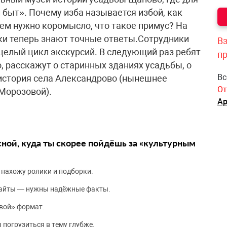
 быт». Почему изба называется избой, как
ачем нужно коромысло, что такое примус? На
ки теперь знают точные ответы.Сотрудники
Вз
целый цикл экскурсий. В следующий раз ребят
п
, расскажут о старинных зданиях усадьбы, о
Вс
история села Александрово (нынешнее
От
Морозовой).
Ар
сной, куда ты скорее пойдёшь за «культурным
 нахожу ролики и подборки.
сайты — нужны надёжные факты.
вой» формат.
 погрузиться в тему глубже.