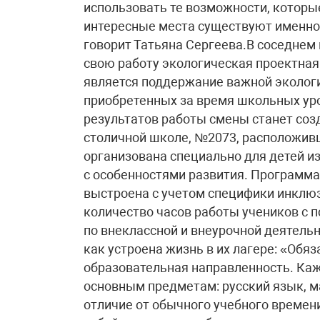
использовать те возможности, которые
интересные места существуют именно в
говорит Татьяна Сергеева.В соседнем
свою работу экологическая проектна
является поддержание важной экологи
приобретенных за время школьных уро
результатов работы смены станет соз
столичной школе, №2073, расположивш
организована специально для детей и
с особенностями развития. Программа
выстроена с учетом специфики инклю
количество часов работы учеников с 
по внеклассной и внеурочной деятельн
как устроена жизнь в их лагере: «Обя
образовательная направленность. Каж
основным предметам: русский язык, ма
отличие от обычного учебного времен