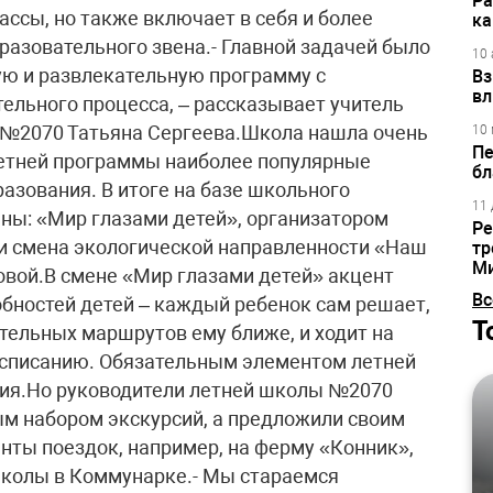
Ра
ассы, но также включает в себя и более
ка
разовательного звена.- Главной задачей было
10 
ую и развлекательную программу с
Вз
вл
льного процесса, – рассказывает учитель
 №2070 Татьяна Сергеева.Школа нашла очень
10 
Пе
летней программы наиболее популярные
бл
азования. В итоге на базе школьного
11 
ны: «Мир глазами детей», организатором
Ре
, и смена экологической направленности «Наш
тр
М
вой.В смене «Мир глазами детей» акцент
Вс
обностей детей – каждый ребенок сам решает,
Т
тельных маршрутов ему ближе, и ходит на
асписанию. Обязательным элементом летней
ия.Но руководители летней школы №2070
м набором экскурсий, а предложили своим
ты поездок, например, на ферму «Конник»,
школы в Коммунарке.- Мы стараемся