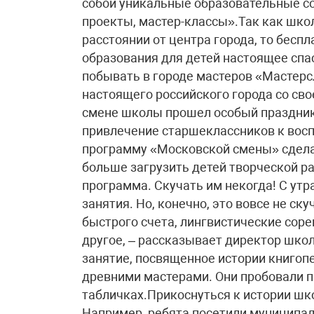
собой уникальные образовательные со
проекты, мастер-классы».Так как шко
расстоянии от центра города, то бес
образования для детей настоящее спас
побывать в городе мастеров «Мастерс
настоящего российского города со сво
смене школы прошел особый праздник 
привлечение старшеклассников к восп
программу «Московской смены» сдела
больше загрузить детей творческой ра
программа. Скучать им некогда! С утр
занятия. Но, конечно, это вовсе не ск
быстрого счета, лингвистические соре
другое, – рассказывает директор шко
занятие, посвященное истории книгопе
древними мастерами. Они пробовали п
табличках.Прикоснуться к истории шк
Например, ребята посетили муниципал