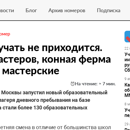
вости
Блог
Архив номеров
Подписка
номер
учать не приходится.
22 
Уч
астеров, конная ферма
ин
ру
 мастерские
Сб
9 а
На чтение: ≈ 7 мин.
Ка
об
ия Москвы запустил новый образовательный
М
лагеря дневного пребывания на базе
8 м
 стали более 130 образовательных
Уч
пе
29 
етняя смена в отличие от большинства школ