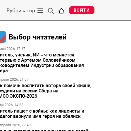
Рубрикатор
ВОЙТИ
Выбор читателей
мая 2026, 17:17
итель, ученик, ИИ – что меняется:
тервью с Артёмом Соловейчиком,
ководителем Индустрии образования
ера
преля 2026, 21:07
к помочь воспитать автора своей жизни,
судили на сессии Сбера на
МСО.ЭКСПО-2026
ая 2026, 14:33
итель пишет с войны: как лицеисты и
дагог вернули имя героя на обелиск
апреля 2026, 22:48