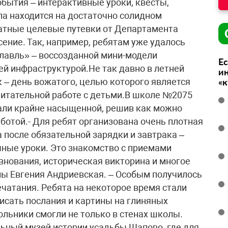
бытия – интерактивные уроки, квесты,
ла находится на достаточно солидном
платные целевые путевки от Департамента
ение. Так, например, ребятам уже удалось
лавль» – воссозданной мини-модели
Ес
ей инфраструктурой.Не так давно в летней
ин
– день вожатого, целью которого является
«
итательной работе с детьми.В школе №2075
ли крайне насыщенной, решив как можно
ботой.- Для ребят организована очень плотная
а после обязательной зарядки и завтрака –
учные уроки. Это знакомство с приемами
внования, историческая викторина и многое
лы Евгения Андриевская. – Особым получилось
чатания. Ребята на некоторое время стали
исать послания и картины на глиняных
ольники смогли не только в стенах школы.
ьный музей истории усадьбы Щапово, где для