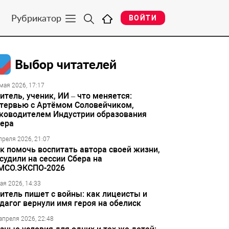
Рубрикатор
ВОЙТИ
Выбор читателей
мая 2026, 17:17
итель, ученик, ИИ – что меняется:
тервью с Артёмом Соловейчиком,
ководителем Индустрии образования
ера
преля 2026, 21:07
к помочь воспитать автора своей жизни,
судили на сессии Сбера на
МСО.ЭКСПО-2026
ая 2026, 14:33
итель пишет с войны: как лицеисты и
дагог вернули имя героя на обелиск
апреля 2026, 22:48