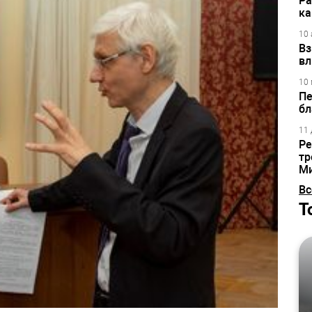
Ра
ка
10 
Вз
вл
10 
Пе
бл
11 
Ре
тр
М
Вс
Т