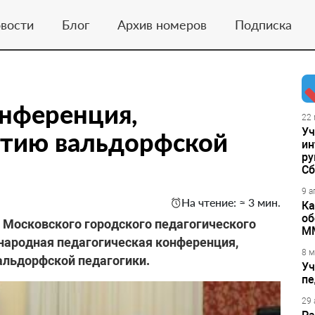
вости
Блог
Архив номеров
Подписка
нференция,
22 
Уч
етию вальдорфской
ин
ру
Сб
9 а
На чтение: ≈ 3 мин.
Ка
об
е Московского городского педагогического
М
ародная педагогическая конференция,
8 м
льдорфской педагогики.
Уч
пе
29 