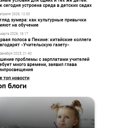
зные условия для одних и тех же детей:
к сегодня устроена среда в детских садах
апреля 2026, 12:00
гляд зумера: как культурные привычки
ияют на обучение
марта 2026, 18:17
рвая полоса в Пекине: китайские коллеги
агодарят «Учительскую газету»
декабря 2025, 21:40
шение проблемы с зарплатами учителей
ебует много времени, заявил глава
инпросвещения
е топ новости
оп блоги