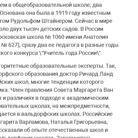
чем в общеобразовательной школе; два
 Основана она была в 1919 году известным
гом Рудольфом Штайнером. Сейчас в мире
ло двух тысяч детских садов. В России
московская школа № 1060 имени Анатолия
 627), сразу два ее педагога в разные годы
ого конкурса \”Учитель года России\”.
оритетные образовательные эксперты. Так,
орфского образования доктор Ричард Ланд
йских школ, многие тенденции которого
ка. Член правления Совета Маргарета Ван
х и различиях в подходе к академическим
овательных школах, на межпредметности,
щается в вальдорфских школах. Российские
гарита Варламова, Наталья Григорьевна,
ссказали об опыте отечественных школ и
вальдорфских школах. Завершилась