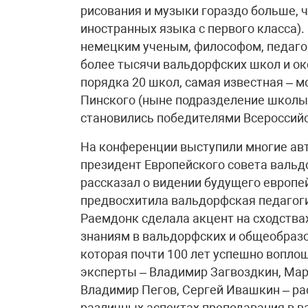
рисования и музыки гораздо больше, 
иностранных языка с первого класса).
немецким ученым, философом, педаго
более тысячи вальдорфских школ и око
порядка 20 школ, самая известная – 
Пинского (ныне подразделение школы №
становились победителями Всероссийск
На конференции выступили многие авт
президент Европейского совета вальд
рассказал о видении будущего европе
предвосхитила вальдорфская педагоги
Раемдонк сделала акцент на сходства
знаниям в вальдорфских и общеобраз
которая почти 100 лет успешно вопло
эксперты – Владимир Загвоздкин, Мар
Владимир Пегов, Сергей Ивашкин – ра
различных аспектах преподавания в 