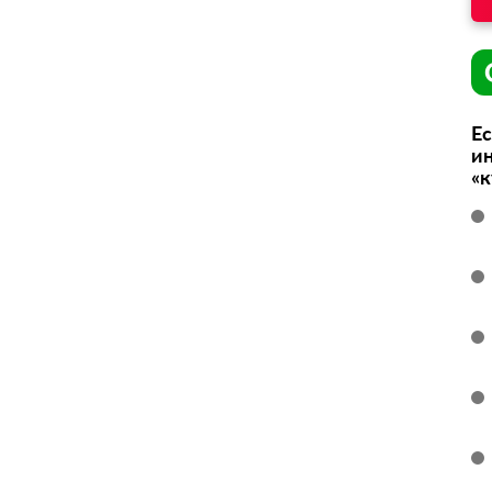
Ес
ин
«