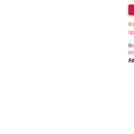
Вз
п
Вс
От
Ар