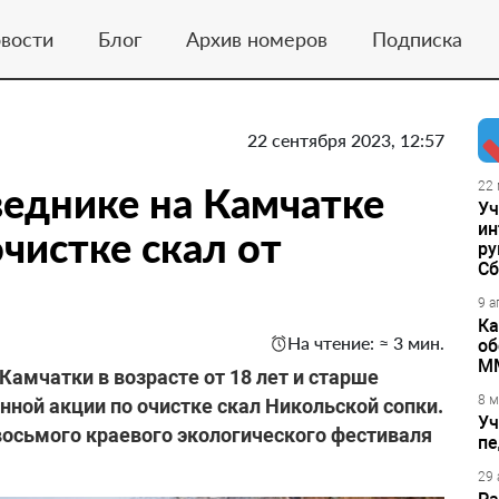
вости
Блог
Архив номеров
Подписка
22 сентября 2023, 12:57
еднике на Камчатке
22 
Уч
ин
чистке скал от
ру
Сб
9 а
Ка
На чтение: ≈ 3 мин.
об
М
и Камчатки в возрасте от 18 лет и старше
8 м
нной акции по очистке скал Никольской сопки.
Уч
восьмого краевого экологического фестиваля
пе
29 