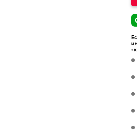
Ес
ин
«