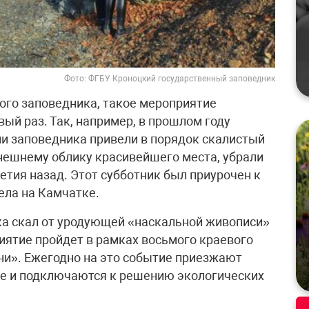
Фото: ФГБУ Кроноцкий государственный заповедник
ого заповедника, такое мероприятие
вый раз. Так, например, в прошлом году
и заповедника привели в порядок скалистый
нешнему облику красивейшего места, убрали
етия назад. Этот субботник был приурочен к
ела на Камчатке.
тка скал от уродующей «наскальной живописи»
иятие пройдет в рамках восьмого краевого
ни». Ежегодно на это событие приезжают
ае и подключаются к решению экологических