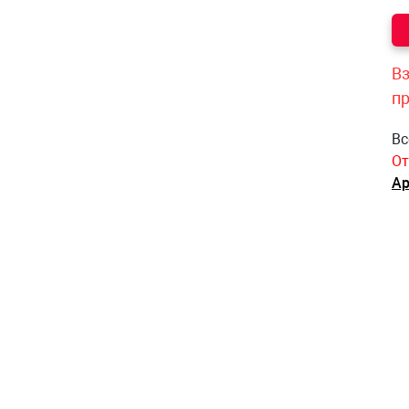
Вз
п
Вс
От
Ар