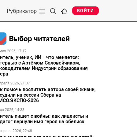
Рубрикатор
ВОЙТИ
Выбор читателей
мая 2026, 17:17
итель, ученик, ИИ – что меняется:
тервью с Артёмом Соловейчиком,
ководителем Индустрии образования
ера
преля 2026, 21:07
к помочь воспитать автора своей жизни,
судили на сессии Сбера на
МСО.ЭКСПО-2026
ая 2026, 14:33
итель пишет с войны: как лицеисты и
дагог вернули имя героя на обелиск
апреля 2026, 22:48