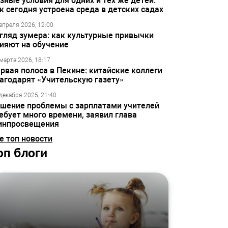
зные условия для одних и тех же детей:
к сегодня устроена среда в детских садах
апреля 2026, 12:00
гляд зумера: как культурные привычки
ияют на обучение
марта 2026, 18:17
рвая полоса в Пекине: китайские коллеги
агодарят «Учительскую газету»
декабря 2025, 21:40
шение проблемы с зарплатами учителей
ебует много времени, заявил глава
инпросвещения
е топ новости
оп блоги