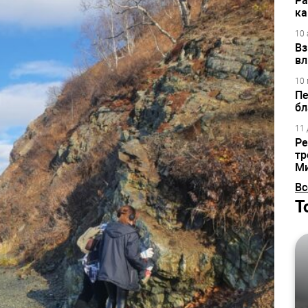
Ра
ка
10 
Вз
вл
10 
Пе
бл
11 
Ре
тр
М
Вс
Т