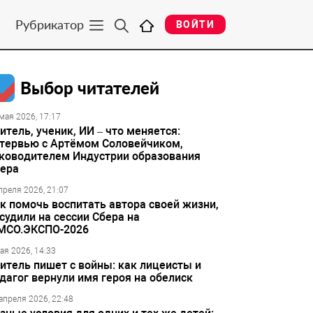
Рубрикатор
ВОЙТИ
Выбор читателей
мая 2026, 17:17
итель, ученик, ИИ – что меняется:
тервью с Артёмом Соловейчиком,
ководителем Индустрии образования
ера
преля 2026, 21:07
к помочь воспитать автора своей жизни,
судили на сессии Сбера на
МСО.ЭКСПО-2026
ая 2026, 14:33
итель пишет с войны: как лицеисты и
дагог вернули имя героя на обелиск
апреля 2026, 22:48