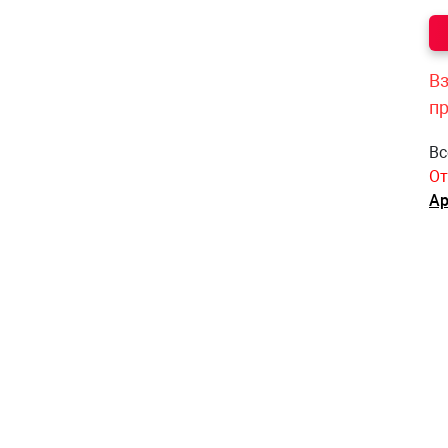
Вз
п
Вс
От
Ар