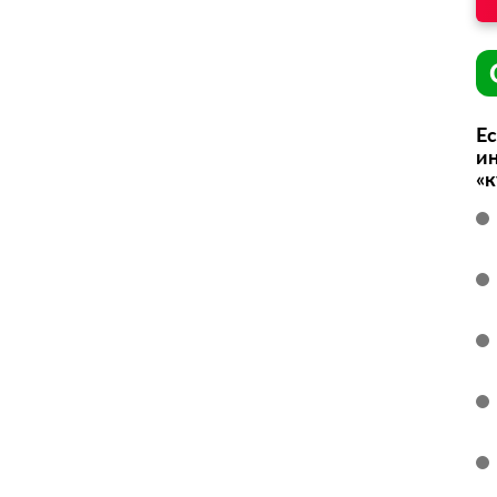
Ес
ин
«