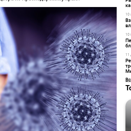
Ра
ка
10 
Вз
вл
10 
Пе
бл
11 
Ре
тр
М
Вс
Т