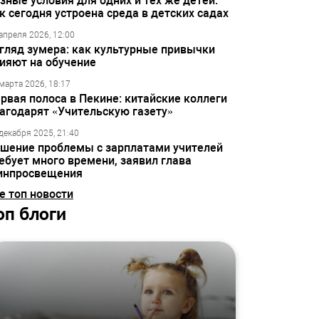
зные условия для одних и тех же детей:
к сегодня устроена среда в детских садах
апреля 2026, 12:00
гляд зумера: как культурные привычки
ияют на обучение
марта 2026, 18:17
рвая полоса в Пекине: китайские коллеги
агодарят «Учительскую газету»
декабря 2025, 21:40
шение проблемы с зарплатами учителей
ебует много времени, заявил глава
инпросвещения
е топ новости
оп блоги