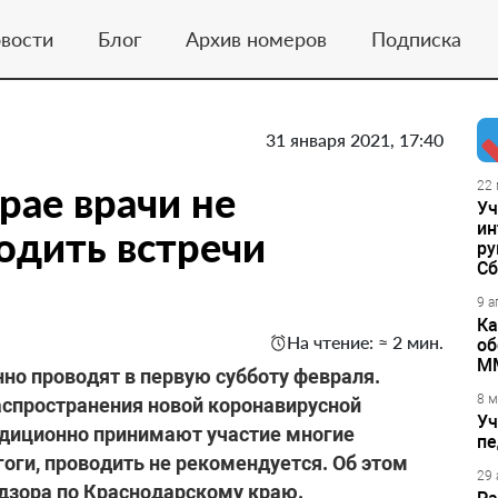
вости
Блог
Архив номеров
Подписка
31 января 2021, 17:40
рае врачи не
22 
Уч
ин
одить встречи
ру
Сб
9 а
Ка
На чтение: ≈ 2 мин.
об
М
но проводят в первую субботу февраля.
8 м
распространения новой коронавирусной
Уч
адиционно принимают участие многие
пе
оги, проводить не рекомендуется. Об этом
29 
дзора по Краснодарскому краю.