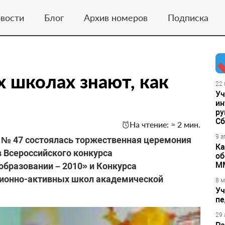
вости
Блог
Архив номеров
Подписка
х школах знают, как
22 
Уч
ин
ру
Сб
На чтение: ≈ 2 мин.
9 а
и № 47 состоялась торжественная церемония
Ка
 Всероссийского конкурса
об
М
бразовании – 2010» и Конкурса
ционно-активных школ академической
8 м
Уч
пе
29 