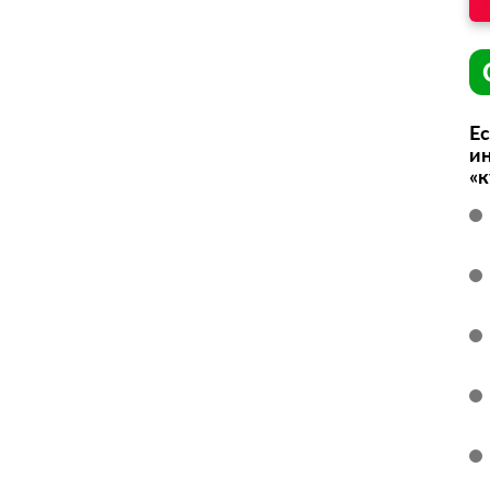
Ес
ин
«