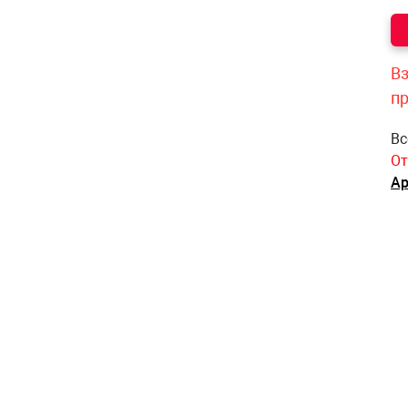
Вз
п
Вс
От
Ар