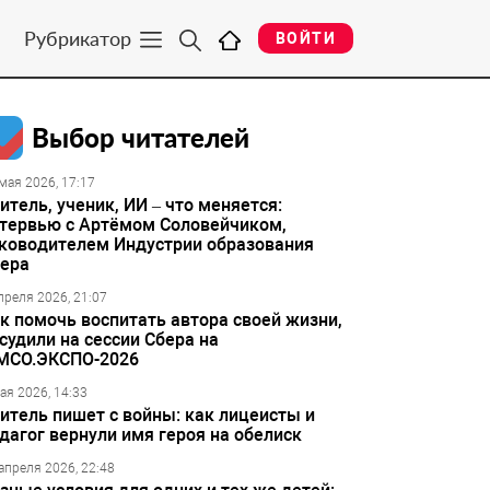
Рубрикатор
ВОЙТИ
Выбор читателей
мая 2026, 17:17
итель, ученик, ИИ – что меняется:
тервью с Артёмом Соловейчиком,
ководителем Индустрии образования
ера
преля 2026, 21:07
к помочь воспитать автора своей жизни,
судили на сессии Сбера на
МСО.ЭКСПО-2026
ая 2026, 14:33
итель пишет с войны: как лицеисты и
дагог вернули имя героя на обелиск
апреля 2026, 22:48