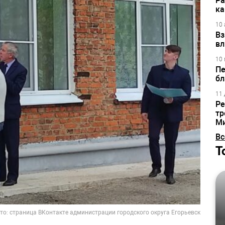
Ра
ка
10 
Вз
вл
10 
Пе
бл
11 
Ре
тр
М
Вс
Т
то: страница ВКонтакте администрации городского округа Егорьевск