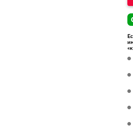
Ес
ин
«