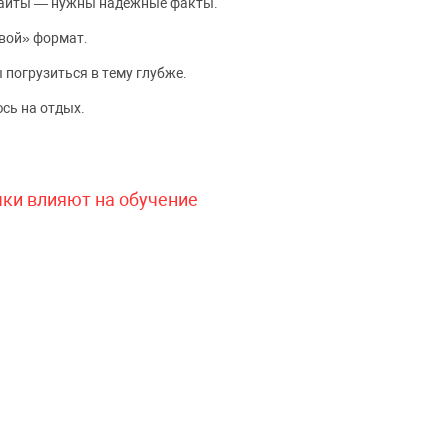
сайты — нужны надёжные факты.
вой» формат.
 погрузиться в тему глубже.
сь на отдых.
чки влияют на обучение