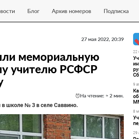
вости
Блог
Архив номеров
Подписка
27 мая 2022, 20:39
рыли мемориальную
22 
Уч
ин
му учителю РСФСР
ру
Сб
у
9 а
Ка
На чтение: ≈ 2 мин.
об
М
в школе № 3 в селе Саввино.
8 м
Уч
пе
29 