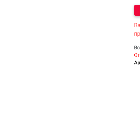
Вз
п
Вс
От
Ар