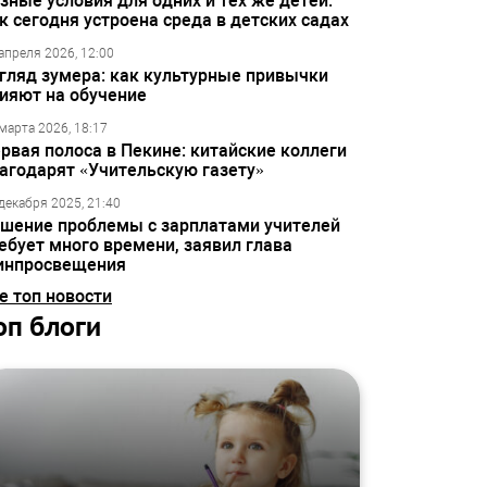
зные условия для одних и тех же детей:
к сегодня устроена среда в детских садах
апреля 2026, 12:00
гляд зумера: как культурные привычки
ияют на обучение
марта 2026, 18:17
рвая полоса в Пекине: китайские коллеги
агодарят «Учительскую газету»
декабря 2025, 21:40
шение проблемы с зарплатами учителей
ебует много времени, заявил глава
инпросвещения
е топ новости
оп блоги